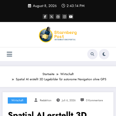
Zum
August 8, 2026
2:43:15 PM
Inhalt
springen
Startseite
Wirtschaft
Spatial AI erstellt 3D Lagebilder für autonome Navigation ohne GPS
Wirtschaft
Redaktion
Juli 6, 2026
0 Kommentare
Spatial AI erstellt 3D