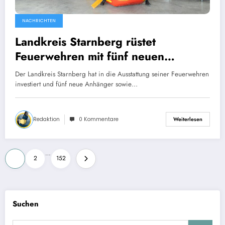
NACHRICHTEN
Landkreis Starnberg rüstet
Feuerwehren mit fünf neuen
Anhängern und Spezialtechnik aus
Der Landkreis Starnberg hat in die Ausstattung seiner Feuerwehren
investiert und fünf neue Anhänger sowie…
Redaktion
0 Kommentare
Weiterlesen
Seitennummerierung
…
1
2
152
der
Beiträge
Suchen