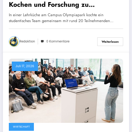
Kochen und Forschung zu
Darmkrebsprävention
In einer Lehrküche am Campus Olympiapark kochte ein
studentisches Team gemeinsam mit rund 20 Teilnehmenden…
Redaktion
0 Kommentare
Weiterlesen
Juli 17, 2026
WIRTSCHAFT