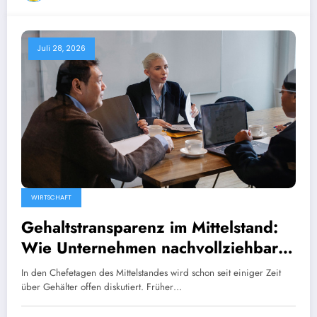
Juli 28, 2026
WIRTSCHAFT
Gehaltstransparenz im Mittelstand:
Wie Unternehmen nachvollziehbare
Vergütungsmodelle schaffen
In den Chefetagen des Mittelstandes wird schon seit einiger Zeit
über Gehälter offen diskutiert. Früher…