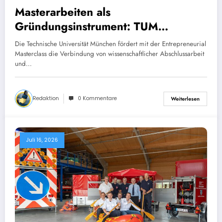
Masterarbeiten als
Gründungsinstrument: TUM
Programm führt zu rund 80 Startups
Die Technische Universität München fördert mit der Entrepreneurial
Masterclass die Verbindung von wissenschaftlicher Abschlussarbeit
und…
Redaktion
0 Kommentare
Weiterlesen
Juli 16, 2026