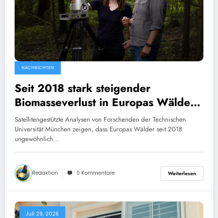
NACHRICHTEN
Seit 2018 stark steigender
Biomasseverlust in Europas Wäldern
mindert Kohlenstoffsenken
Satellitengestützte Analysen von Forschenden der Technischen
Universität München zeigen, dass Europas Wälder seit 2018
ungewöhnlich…
Redaktion
0 Kommentare
Weiterlesen
Juli 29, 2026