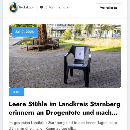
Redaktion
0 Kommentare
Weiterlesen
Juli 21, 2026
LEBEN
Leere Stühle im Landkreis Starnberg
erinnern an Drogentote und machen
Hilfsangebote sichtbar
Im gesamten Landkreis Starnberg sind in den letzten Tagen leere
Stühle im öffentlichen Raum aufgestellt…