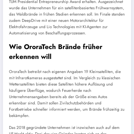
TUM Presidential Entrepreneurship Award erhalten. Ausgezeichnet
wurde das Unternehmen für ein satellitenbasiertes Frühwarnsystem,
das Waldbrände in frühen Stadien erkennen soll. Im Finale standen
zudem DeepDrive mit einer neuen Motorarchitektur für
Elektrofahrzeuge und Lio Technologies mit KI-Agenten zur
Automatisierung von Beschaffungsprozessen.
Wie OroraTech Brände früher
erkennen will
OroraTech betreibt nach eigenen Angaben 19 Kleinsatelliten, die
mit Infrarotkameras ausgestattet sind. Im Vergleich zu klassischen
Wettersatelliten bieten diese Satelliten höhere Auflösung und
häufigere Überflüge, wodurch Feuerherde nach
Unternehmensangaben bereits ab der Größe eines Autos
erkennbar sind. Damit sollen Zivilschutzbehörden und
Forstbetriebe schneller informiert werden, um Brände frühzeitig zu
bekämpfen.
Das 2018 gegründete Unternehmen ist inzwischen auch auf dem
US-Markt aktiv. Drei der vier Gründer lernten sich an der