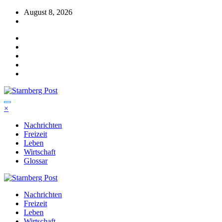
Zum
August 8, 2026
Inhalt
springen
×
Nachrichten
Freizeit
Leben
Wirtschaft
Glossar
Nachrichten
Freizeit
Leben
Wirtschaft