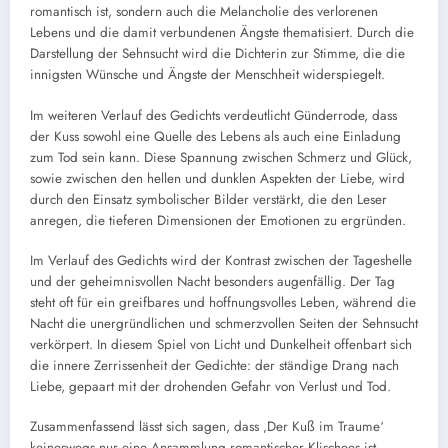
romantisch ist, sondern auch die Melancholie des verlorenen
Lebens und die damit verbundenen Ängste thematisiert. Durch die
Darstellung der Sehnsucht wird die Dichterin zur Stimme, die die
innigsten Wünsche und Ängste der Menschheit widerspiegelt.
Im weiteren Verlauf des Gedichts verdeutlicht Günderrode, dass
der Kuss sowohl eine Quelle des Lebens als auch eine Einladung
zum Tod sein kann. Diese Spannung zwischen Schmerz und Glück,
sowie zwischen den hellen und dunklen Aspekten der Liebe, wird
durch den Einsatz symbolischer Bilder verstärkt, die den Leser
anregen, die tieferen Dimensionen der Emotionen zu ergründen.
Im Verlauf des Gedichts wird der Kontrast zwischen der Tageshelle
und der geheimnisvollen Nacht besonders augenfällig. Der Tag
steht oft für ein greifbares und hoffnungsvolles Leben, während die
Nacht die unergründlichen und schmerzvollen Seiten der Sehnsucht
verkörpert. In diesem Spiel von Licht und Dunkelheit offenbart sich
die innere Zerrissenheit der Gedichte: der ständige Drang nach
Liebe, gepaart mit der drohenden Gefahr von Verlust und Tod.
Zusammenfassend lässt sich sagen, dass ‚Der Kuß im Traume‘
keineswegs nur eine Ansammlung romantischer Klischees ist,