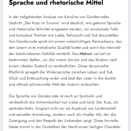
Sprache und rhetorische Mittel
In der tiefgehenden Analyse von Karoline von Günderrodes
Gedicht „Der Kuss im Traume“ wird deutlich, wie gekonnt Sprache
und rhetorische Stilmittel eingesetzt werden, um emotionale Tiefe
und komplexe Themen wie Liebe, Sehnsucht und Tod darzustellen.
Von Günderrode spielt mit einem vielschichtigen Reimschema, das
den Lesern eine melodische Qualität bietet und somit die Intensität
der beschriebenen Gefühle verstärkt. Das
Metrum
variiert an
bestimmten Stellen, um die innere Unruhe und das Streben nach
einem idealen Zustand zu verdeutlichen. Diese dynamische
Rhythmik spiegelt die Widersprüche zwischen Leben und Tod,
Glück und Enttäuschung wider und lässt den Leser in die dunkle
und oftmals schmerzvolle Welt der Autorin eintauchen.
Die Sprache von Günderrode ist reich an Symbolik und
verdeutlicht die Untrennbarkeit von Liebe und Leid. Der Kuss, als
zentrales Motiv, fungiert nicht nur als Ausdruck von Leidenschaft
und sexueller Anziehung, sondern auch als ritueller Akt, der die
Zuneigung und den Respekt der Liebenden zeigt. Diese formelle
Geste nimmt in der Dunkelheit der Nacht einen heiligen Charakter