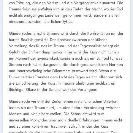
von Tröstung, die den Verlust und die Vergänglichkeit umarmt. Die
Traumerlebnisse entfalten sich in den Tiefen der Nacht, wo der Tod
nicht als endgültiges Ende wahrgenommen wird, sondern als Teil
eines umfassenden natürlichen Zyklus.
Günderrodes lyrische Stimme wird durch die Konfrontation mit der
harten Realität gestärkt. Der Kontrast zwischen der kühnen
Vorstellung des Kusses im Traum und der Tagesrealität bringt ein
Gefühl der Entfremdung hervor. Hier wird der Kuss nicht nur als
ein Moment der Zweisamkeit, sondern auch als ein Symbol für das
Streben nach Nähe dargestellt, die durch gesellschaftliche Normen
und innerpsychologische Dilemmata erschwert wird. Wenn die
Dunkelheit des Traumes dem Licht des Tages weicht, offenbart sich
die Ernüchterung; der Kuss im Traume bleibt unerreichbar, ein
flüchtiger Glanz in der Schattenwelt des Verlangens.
Günderrode verleiht der Zeilen einen melancholischen Unterton,
indem sie den Traum nutzt, um eine tiefere Verbindung zwischen
Mensch und Natur herzustellen. Die Sehnsucht wird zum
universellen Motiv, das über individuelle Erfahrungen hinausreicht
und zu einer kollektiven Traumwelt aufruft, in der der Kuss
symbolisch für die innere Suche nach Liebe und Sinn steht. Der