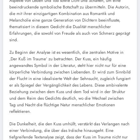
Aspekte von Leben und Tod sowie Licht und Schatten, um eine
beeindruckende symbolische Botschaft zu übermitteln. Die Autorin,
die mit ihrer einzigartigen Kombination aus Romantik und
Melancholie eine ganze Generation von Dichtern beeinflusste,
thematisiert in diesem Gedicht die Dualität menschlicher
Erfahrungen, die sowohl von Freude als auch von Schmerz geprägt
sind.
Zu Beginn der Analyse ist es wesentlich, die zentralen Motive in
‚Der Kuß im Traume‘ zu betrachten. Der Kuss, ein häufig
angewandtes Symbol in der Literatur, steht hier nicht nur für eine
körperliche Verbindung zwischen Liebenden. Er wird zum Sinnbild
der Flucht in eine idealisierte Welt der Sehnsucht, zugleich fungiert
er als Spiegel der Vergänglichkeit des Lebens. Diese ambivalente
Beziehung zwischen dem Kuss und dem Tod wird in der Struktur
und dem Reim des Gedichts deutlich, wo die Wechsel zwischen
Tag und Nacht die flüchtige Natur menschlicher Emotionen
reflektieren.
Die Dunkelheit, die den Kuss umhüllt, verstärkt das Verlangen nach
einer Verbindung, die über das Irdische hinausgeht. Eine
tiefgreifende Textanalyse zeigt, dass der Kuss im Traume nicht nur