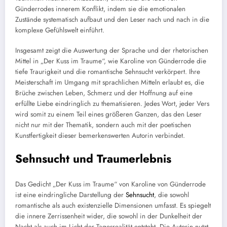
Günderrodes innerem Konflikt, indem sie die emotionalen
Zustände systematisch aufbaut und den Leser nach und nach in die
komplexe Gefühlswelt einführt.
Insgesamt zeigt die Auswertung der Sprache und der rhetorischen
Mittel in „Der Kuss im Traume“, wie Karoline von Günderrode die
tiefe Traurigkeit und die romantische Sehnsucht verkörpert. Ihre
Meisterschaft im Umgang mit sprachlichen Mitteln erlaubt es, die
Brüche zwischen Leben, Schmerz und der Hoffnung auf eine
erfüllte Liebe eindringlich zu thematisieren. Jedes Wort, jeder Vers
wird somit zu einem Teil eines größeren Ganzen, das den Leser
nicht nur mit der Thematik, sondern auch mit der poetischen
Kunstfertigkeit dieser bemerkenswerten Autorin verbindet.
Sehnsucht und Traumerlebnis
Das Gedicht „Der Kuss im Traume“ von Karoline von Günderrode
ist eine eindringliche Darstellung der
Sehnsucht
, die sowohl
romantische als auch existenzielle Dimensionen umfasst. Es spiegelt
die innere Zerrissenheit wider, die sowohl in der Dunkelheit der
Nacht als auch im Licht der Tagesrealität entsteht. Die Autorin nutzt