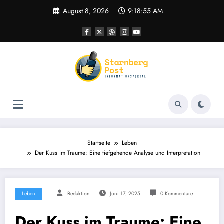
Zum
August 8, 2026
9:18:56 AM
Inhalt
springen
Startseite
Leben
Der Kuss im Traume: Eine tiefgehende Analyse und Interpretation
Leben
Redaktion
Juni 17, 2025
0 Kommentare
Der Kuss im Traume: Eine