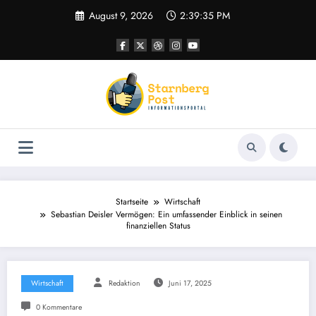
Zum
August 9, 2026
2:39:36 PM
Inhalt
springen
Startseite
Wirtschaft
Sebastian Deisler Vermögen: Ein umfassender Einblick in seinen
finanziellen Status
Wirtschaft
Redaktion
Juni 17, 2025
0 Kommentare