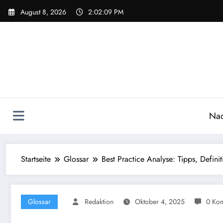
Zum
August 8, 2026
2:02:10 PM
Inhalt
springen
Nac
Startseite
Glossar
Best Practice Analyse: Tipps, Defini
Glossar
Redaktion
Oktober 4, 2025
0 Ko