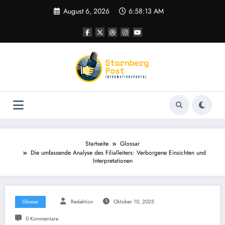
Zum
August 6, 2026
6:58:14 AM
Inhalt
springen
Startseite
Glossar
Die umfassende Analyse des Filialleiters: Verborgene Einsichten und
Interpretationen
Glossar
Redaktion
Oktober 10, 2025
0 Kommentare