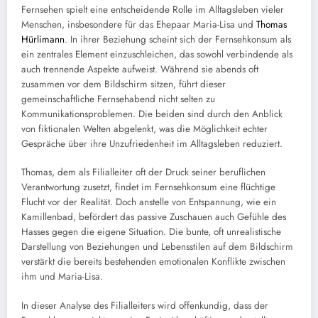
Fernsehen spielt eine entscheidende Rolle im Alltagsleben vieler
Menschen, insbesondere für das Ehepaar Maria-Lisa und
Thomas
Hürlimann
. In ihrer Beziehung scheint sich der Fernsehkonsum als
ein zentrales Element einzuschleichen, das sowohl verbindende als
auch trennende Aspekte aufweist. Während sie abends oft
zusammen vor dem Bildschirm sitzen, führt dieser
gemeinschaftliche Fernsehabend nicht selten zu
Kommunikationsproblemen. Die beiden sind durch den Anblick
von fiktionalen Welten abgelenkt, was die Möglichkeit echter
Gespräche über ihre Unzufriedenheit im Alltagsleben reduziert.
Thomas, dem als Filialleiter oft der Druck seiner beruflichen
Verantwortung zusetzt, findet im Fernsehkonsum eine flüchtige
Flucht vor der Realität. Doch anstelle von Entspannung, wie ein
Kamillenbad, befördert das passive Zuschauen auch Gefühle des
Hasses gegen die eigene Situation. Die bunte, oft unrealistische
Darstellung von Beziehungen und Lebensstilen auf dem Bildschirm
verstärkt die bereits bestehenden emotionalen Konflikte zwischen
ihm und Maria-Lisa.
In dieser Analyse des Filialleiters wird offenkundig, dass der