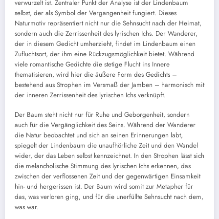
verwurzelt ist. Zentraler Punkt der Analyse ist der Lindenbaum
selbst, der als Symbol der Vergangenheit fungiert. Dieses
Naturmotiv repräsentiert nicht nur die Sehnsucht nach der Heimat,
sondern auch die Zerrissenheit des lyrischen Ichs. Der Wanderer,
der in diesem Gedicht umherzieht, findet im Lindenbaum einen
Zufluchtsort, der ihm eine Rückzugsmöglichkeit bietet. Während
viele romantische Gedichte die stetige Flucht ins Innere
thematisieren, wird hier die äußere Form des Gedichts –
bestehend aus Strophen im Versmaß der Jamben – harmonisch mit
der inneren Zerrissenheit des lyrischen Ichs verknüpft.
Der Baum steht nicht nur für Ruhe und Geborgenheit, sondern
auch für die Vergänglichkeit des Seins. Während der Wanderer
die Natur beobachtet und sich an seinen Erinnerungen labt,
spiegelt der Lindenbaum die unaufhörliche Zeit und den Wandel
wider, der das Leben selbst kennzeichnet. In den Strophen lässt sich
die melancholische Stimmung des lyrischen Ichs erkennen, das
zwischen der verflossenen Zeit und der gegenwärtigen Einsamkeit
hin- und hergerissen ist. Der Baum wird somit zur Metapher für
das, was verloren ging, und für die unerfüllte Sehnsucht nach dem,
was war.