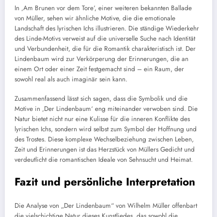
In ‚Am Brunen vor dem Tore‘, einer weiteren bekannten Ballade
von Müller, sehen wir ähnliche Motive, die die emotionale
Landschaft des lyrischen Ichs illustrieren. Die ständige Wiederkehr
des Linde-Motivs verweist auf die universelle Suche nach Identität
und Verbundenheit, die für die Romantik charakteristisch ist. Der
Lindenbaum wird zur Verkörperung der Erinnerungen, die an
einem Ort oder einer Zeit festgemacht sind – ein Raum, der
sowohl real als auch imaginär sein kann.
Zusammenfassend lässt sich sagen, dass die Symbolik und die
Motive in ‚Der Lindenbaum‘ eng miteinander verwoben sind. Die
Natur bietet nicht nur eine Kulisse für die inneren Konflikte des
lyrischen Ichs, sondern wird selbst zum Symbol der Hoffnung und
des Trostes. Diese komplexe Wechselbeziehung zwischen Leben,
Zeit und Erinnerungen ist das Herzstück von Müllers Gedicht und
verdeutlicht die romantischen Ideale von Sehnsucht und Heimat.
Fazit und persönliche Interpretation
Die Analyse von „Der Lindenbaum“ von Wilhelm Müller offenbart
die vielschichtige Natur dieses Kunstliedes, das sowohl die