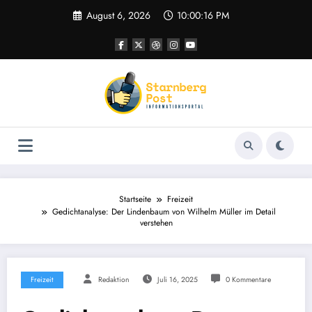
Zum
August 6, 2026
10:00:17 PM
Inhalt
springen
Startseite
Freizeit
Gedichtanalyse: Der Lindenbaum von Wilhelm Müller im Detail
verstehen
Freizeit
Redaktion
Juli 16, 2025
0 Kommentare