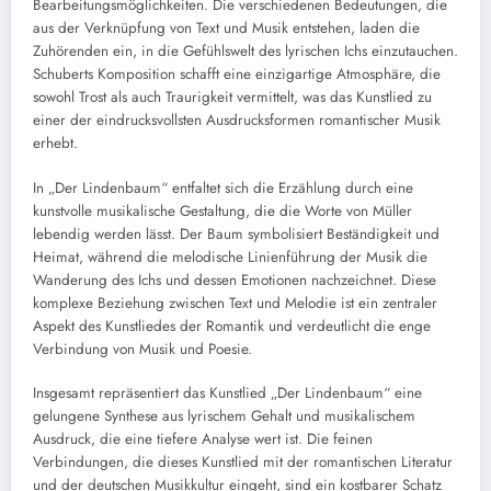
Bearbeitungsmöglichkeiten. Die verschiedenen Bedeutungen, die
aus der Verknüpfung von Text und Musik entstehen, laden die
Zuhörenden ein, in die Gefühlswelt des lyrischen Ichs einzutauchen.
Schuberts Komposition schafft eine einzigartige Atmosphäre, die
sowohl Trost als auch Traurigkeit vermittelt, was das Kunstlied zu
einer der eindrucksvollsten Ausdrucksformen romantischer Musik
erhebt.
In „Der Lindenbaum“ entfaltet sich die Erzählung durch eine
kunstvolle musikalische Gestaltung, die die Worte von Müller
lebendig werden lässt. Der Baum symbolisiert Beständigkeit und
Heimat, während die melodische Linienführung der Musik die
Wanderung des Ichs und dessen Emotionen nachzeichnet. Diese
komplexe Beziehung zwischen Text und Melodie ist ein zentraler
Aspekt des Kunstliedes der Romantik und verdeutlicht die enge
Verbindung von Musik und Poesie.
Insgesamt repräsentiert das Kunstlied „Der Lindenbaum“ eine
gelungene Synthese aus lyrischem Gehalt und musikalischem
Ausdruck, die eine tiefere Analyse wert ist. Die feinen
Verbindungen, die dieses Kunstlied mit der romantischen Literatur
und der deutschen Musikkultur eingeht, sind ein kostbarer Schatz