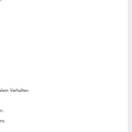
alem Verhalten.
n.
ms.