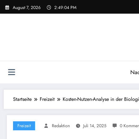
Zum
August 7, 2026
2:49:05 PM
Inhalt
springen
Nac
Startseite
Freizeit
Kosten-Nutzen-Analyse in der Biolog
Freizeit
Redaktion
Juli 14, 2025
0 Kommen