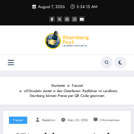
Zum
August 7, 2026
3:34:16 AM
Inhalt
springen
Startseite
Freizeit
oSTAradeln startet in den Osterferien: Radfahrer im Landkreis
Starnberg können Preise per QR Code gewinnen
Freizeit
Redaktion
März 25, 2026
0 Kommentare