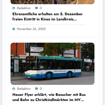
Ehrenamtliche erhalten am 5. Dezember freien Eintritt in Kinos im Landkreis Starnberg |
Redaktion
0
Bild: © Landratsamt Starnberg
Ehrenamtliche erhalten am 5. Dezember
freien Eintritt in Kinos im Landkreis
Starnberg
November 26, 2025
Neuer Flyer erklärt, wie Besucher mit Bus und Bahn zu Christkindlmärkten im MVV-Gebiet
Redaktion
0
gelangen | Bild: Solaris / CC BY-SA 3.0
Neuer Flyer erklärt, wie Besucher mit Bus
und Bahn zu Christkindlmärkten im MVV-
Gebiet gelangen