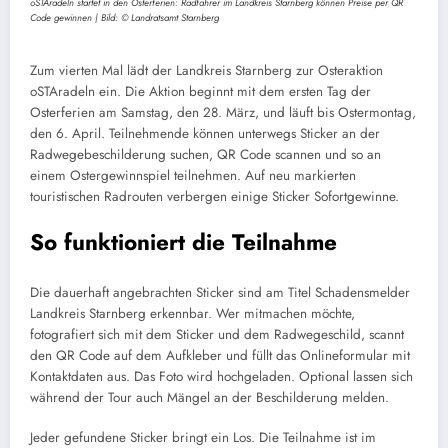
oSTAradeln startet in den Osterferien: Radfahrer im Landkreis Starnberg können Preise per QR
Code gewinnen | Bild: © Landratsamt Starnberg
Zum vierten Mal lädt der Landkreis Starnberg zur Osteraktion
oSTAradeln ein. Die Aktion beginnt mit dem ersten Tag der
Osterferien am Samstag, den 28. März, und läuft bis Ostermontag,
den 6. April. Teilnehmende können unterwegs Sticker an der
Radwegebeschilderung suchen, QR Code scannen und so an
einem Ostergewinnspiel teilnehmen. Auf neu markierten
touristischen Radrouten verbergen einige Sticker Sofortgewinne.
So funktioniert die Teilnahme
Die dauerhaft angebrachten Sticker sind am Titel Schadensmelder
Landkreis Starnberg erkennbar. Wer mitmachen möchte,
fotografiert sich mit dem Sticker und dem Radwegeschild, scannt
den QR Code auf dem Aufkleber und füllt das Onlineformular mit
Kontaktdaten aus. Das Foto wird hochgeladen. Optional lassen sich
während der Tour auch Mängel an der Beschilderung melden.
Jeder gefundene Sticker bringt ein Los. Die Teilnahme ist im