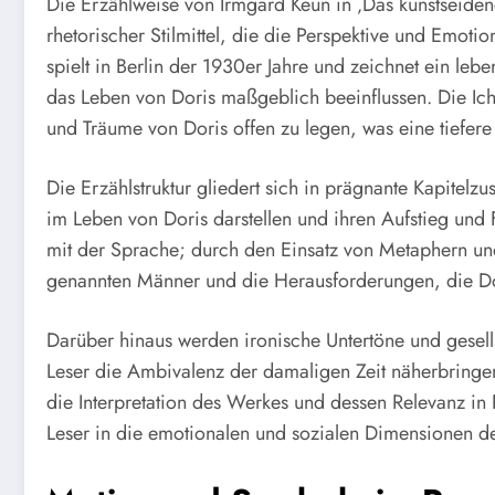
Die Erzählweise von Irmgard Keun in ‚Das kunstseidene
rhetorischer Stilmittel, die die Perspektive und Emoti
spielt in Berlin der 1930er Jahre und zeichnet ein le
das Leben von Doris maßgeblich beeinflussen. Die Ich-
und Träume von Doris offen zu legen, was eine tiefere
Die Erzählstruktur gliedert sich in prägnante Kapitel
im Leben von Doris darstellen und ihren Aufstieg und F
mit der Sprache; durch den Einsatz von Metaphern und 
genannten Männer und die Herausforderungen, die Dori
Darüber hinaus werden ironische Untertöne und gesells
Leser die Ambivalenz der damaligen Zeit näherbringen.
die Interpretation des Werkes und dessen Relevanz in
Leser in die emotionalen und sozialen Dimensionen de