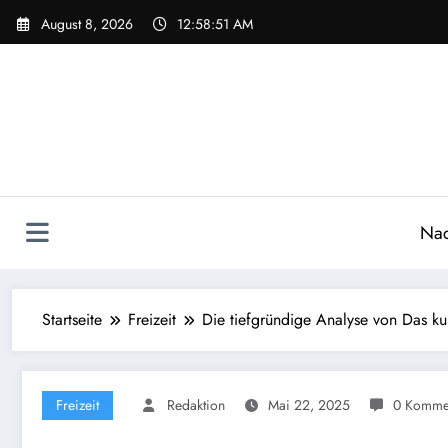
Zum
August 8, 2026
12:58:52 AM
Inhalt
springen
Nac
Startseite
Freizeit
Die tiefgründige Analyse von Das ku
Freizeit
Redaktion
Mai 22, 2025
0 Komme