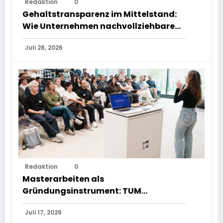
Redaktion
0
Vergütungsmodelle schaffen
Gehaltstransparenz im Mittelstand:
Wie Unternehmen nachvollziehbare
Vergütungsmodelle schaffen
Juli 28, 2026
Masterarbeiten als Gründungsinstrument: TUM Programm führt zu rund 80
Redaktion
0
Startups | Bild: TUM
Masterarbeiten als
Gründungsinstrument: TUM
Programm führt zu rund 80 Startups
Juli 17, 2026