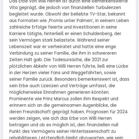
Das Erbe von Willi Herren ist durch eine bemerkenswerte
Vita geprägt, die jedoch von finanziellen Turbulenzen
begleitet wurde. Obwohl der beliebte TV-Star, bekannt
aus Formaten wie ‚Promis unter Palmen‘, in seinem Leben
zahlreiche Erfolge feierte und Investitionen in seine
Karriere tätigte, hinterließ er einen Schuldenberg, der
sein Vermögen stark belastete. Während seiner
Lebenszeit war er verheiratet und hatte eine enge
Verbindung zu seiner Familie, die ihm in schwereren
Zeiten Halt gab. Die Todesursache, die 2021 zur
plötzlichen Abkehr von Willi Herren führte, ließ eine Lücke
in der Herzen vieler Fans und Weggefährten, sowie
seiner Familie zurück. Besonders bemerkenswert ist, dass
sein Erbe auch Lizenzen und Verträge umfasst, die
möglicherweise Einnahmen generieren könnten.
Prominente wie Prinz Marcus zollen ihm Respekt und
erinnern sich an die gemeinsamen Augenblicke, die
deren Freundschaft geprägt haben. Prognosen für 2024
werden zeigen, wie sich das Erbe von Willi Herren
betragen und ob es möglich ist, den finanziellen null
Punkt des Vermögens seiner Hinterlassenschaft zu
rehabilitieren. Letztendlich bleibt abzuwarten, wie sein