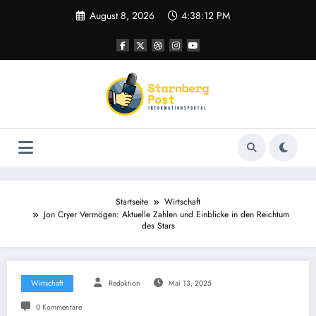
Zum
August 8, 2026
4:38:13 PM
Inhalt
springen
Startseite
Wirtschaft
Jon Cryer Vermögen: Aktuelle Zahlen und Einblicke in den Reichtum
des Stars
Wirtschaft
Redaktion
Mai 13, 2025
0 Kommentare