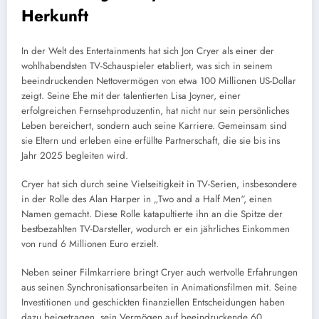
Herkunft
In der Welt des Entertainments hat sich Jon Cryer als einer der
wohlhabendsten TV-Schauspieler etabliert, was sich in seinem
beeindruckenden Nettovermögen von etwa 100 Millionen US-Dollar
zeigt. Seine Ehe mit der talentierten Lisa Joyner, einer
erfolgreichen Fernsehproduzentin, hat nicht nur sein persönliches
Leben bereichert, sondern auch seine Karriere. Gemeinsam sind
sie Eltern und erleben eine erfüllte Partnerschaft, die sie bis ins
Jahr 2025 begleiten wird.
Cryer hat sich durch seine Vielseitigkeit in TV-Serien, insbesondere
in der Rolle des Alan Harper in „Two and a Half Men“, einen
Namen gemacht. Diese Rolle katapultierte ihn an die Spitze der
bestbezahlten TV-Darsteller, wodurch er ein jährliches Einkommen
von rund 6 Millionen Euro erzielt.
Neben seiner Filmkarriere bringt Cryer auch wertvolle Erfahrungen
aus seinen Synchronisationsarbeiten in Animationsfilmen mit. Seine
Investitionen und geschickten finanziellen Entscheidungen haben
dazu beigetragen, sein Vermögen auf beeindruckende 60