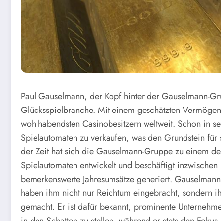
Paul Gauselmann, der Kopf hinter der Gauselmann-Gru
Glücksspielbranche. Mit einem geschätzten Vermögen 
wohlhabendsten Casinobesitzern weltweit. Schon in s
Spielautomaten zu verkaufen, was den Grundstein für s
der Zeit hat sich die Gauselmann-Gruppe zu einem de
Spielautomaten entwickelt und beschäftigt inzwischen
bemerkenswerte Jahresumsätze generiert. Gauselmanns 
haben ihm nicht nur Reichtum eingebracht, sondern ih
gemacht. Er ist dafür bekannt, prominente Unternehm
in den Schatten zu stellen, während er stets den Foku