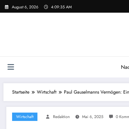
Zum
August 6, 2026
4:09:37 AM
Inhalt
springen
Nac
Startseite
Wirtschaft
Paul Gauselmanns Vermögen: Ein
Wirtschaft
Redaktion
Mai 6, 2025
0 Komm