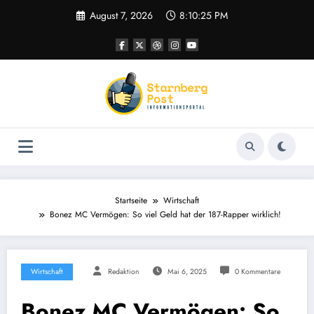
Zum
August 7, 2026
8:10:26 PM
Inhalt
springen
Startseite
Wirtschaft
Bonez MC Vermögen: So viel Geld hat der 187-Rapper wirklich!
Wirtschaft
Redaktion
Mai 6, 2025
0 Kommentare
Bonez MC Vermögen: So