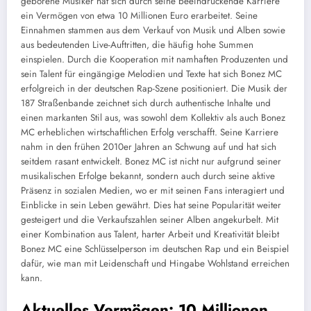
geborene Musiker hat sich durch seine beeindruckende Karriere
ein Vermögen von etwa 10 Millionen Euro erarbeitet. Seine
Einnahmen stammen aus dem Verkauf von Musik und Alben sowie
aus bedeutenden Live-Auftritten, die häufig hohe Summen
einspielen. Durch die Kooperation mit namhaften Produzenten und
sein Talent für eingängige Melodien und Texte hat sich Bonez MC
erfolgreich in der deutschen Rap-Szene positioniert. Die Musik der
187 Straßenbande zeichnet sich durch authentische Inhalte und
einen markanten Stil aus, was sowohl dem Kollektiv als auch Bonez
MC erheblichen wirtschaftlichen Erfolg verschafft. Seine Karriere
nahm in den frühen 2010er Jahren an Schwung auf und hat sich
seitdem rasant entwickelt. Bonez MC ist nicht nur aufgrund seiner
musikalischen Erfolge bekannt, sondern auch durch seine aktive
Präsenz in sozialen Medien, wo er mit seinen Fans interagiert und
Einblicke in sein Leben gewährt. Dies hat seine Popularität weiter
gesteigert und die Verkaufszahlen seiner Alben angekurbelt. Mit
einer Kombination aus Talent, harter Arbeit und Kreativität bleibt
Bonez MC eine Schlüsselperson im deutschen Rap und ein Beispiel
dafür, wie man mit Leidenschaft und Hingabe Wohlstand erreichen
kann.
Aktuelles Vermögen: 10 Millionen