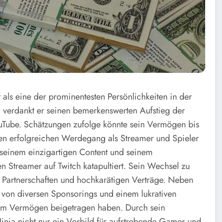
t als eine der prominentesten Persönlichkeiten in der
verdankt er seinen bemerkenswerten Aufstieg der
uTube. Schätzungen zufolge könnte sein Vermögen bis
nen erfolgreichen Werdegang als Streamer und Spieler
t seinem einzigartigen Content und seinem
en Streamer auf Twitch katapultiert. Sein Wechsel zu
n Partnerschaften und hochkarätigen Verträge. Neben
h von diversen Sponsorings und einem lukrativen
inem Vermögen beigetragen haben. Durch sein
inja nicht nur ein Vorbild für aufstrebende Gamer und