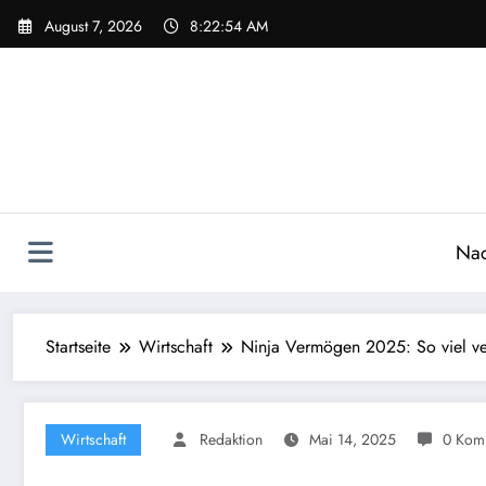
Zum
August 7, 2026
8:22:55 AM
Inhalt
springen
Nac
Startseite
Wirtschaft
Ninja Vermögen 2025: So viel ve
Wirtschaft
Redaktion
Mai 14, 2025
0 Kom