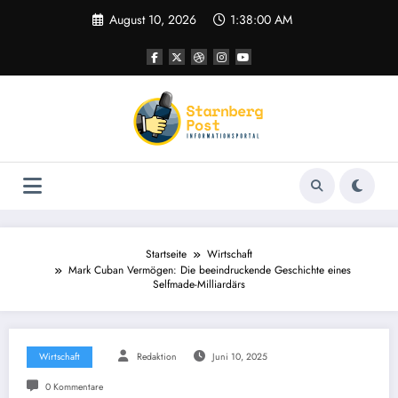
Zum
August 10, 2026
1:38:01 AM
Inhalt
springen
Startseite
Wirtschaft
Mark Cuban Vermögen: Die beeindruckende Geschichte eines
Selfmade-Milliardärs
Wirtschaft
Redaktion
Juni 10, 2025
0 Kommentare