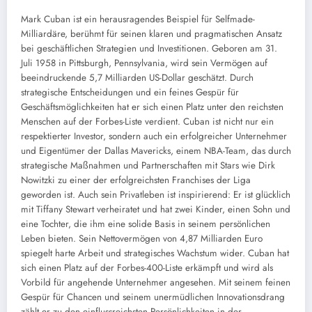
Mark Cuban ist ein herausragendes Beispiel für Selfmade-
Milliardäre, berühmt für seinen klaren und pragmatischen Ansatz
bei geschäftlichen Strategien und Investitionen. Geboren am 31.
Juli 1958 in Pittsburgh, Pennsylvania, wird sein Vermögen auf
beeindruckende 5,7 Milliarden US-Dollar geschätzt. Durch
strategische Entscheidungen und ein feines Gespür für
Geschäftsmöglichkeiten hat er sich einen Platz unter den reichsten
Menschen auf der Forbes-Liste verdient. Cuban ist nicht nur ein
respektierter Investor, sondern auch ein erfolgreicher Unternehmer
und Eigentümer der Dallas Mavericks, einem NBA-Team, das durch
strategische Maßnahmen und Partnerschaften mit Stars wie Dirk
Nowitzki zu einer der erfolgreichsten Franchises der Liga
geworden ist. Auch sein Privatleben ist inspirierend: Er ist glücklich
mit Tiffany Stewart verheiratet und hat zwei Kinder, einen Sohn und
eine Tochter, die ihm eine solide Basis in seinem persönlichen
Leben bieten. Sein Nettovermögen von 4,87 Milliarden Euro
spiegelt harte Arbeit und strategisches Wachstum wider. Cuban hat
sich einen Platz auf der Forbes-400-Liste erkämpft und wird als
Vorbild für angehende Unternehmer angesehen. Mit seinem feinen
Gespür für Chancen und seinem unermüdlichen Innovationsdrang
zählt er zu den einflussreichsten Persönlichkeiten in der