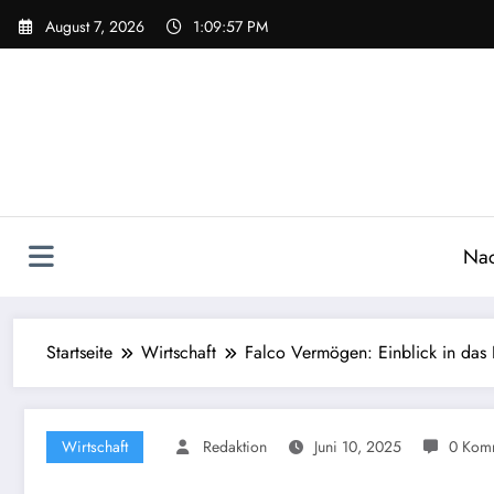
Zum
August 7, 2026
1:09:58 PM
Inhalt
springen
Nac
Startseite
Wirtschaft
Falco Vermögen: Einblick in das
Wirtschaft
Redaktion
Juni 10, 2025
0 Kom