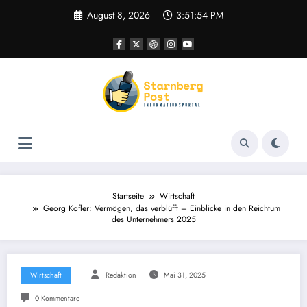
Zum
August 8, 2026
3:51:55 PM
Inhalt
springen
Startseite
Wirtschaft
Georg Kofler: Vermögen, das verblüfft – Einblicke in den Reichtum
des Unternehmers 2025
Wirtschaft
Redaktion
Mai 31, 2025
0 Kommentare