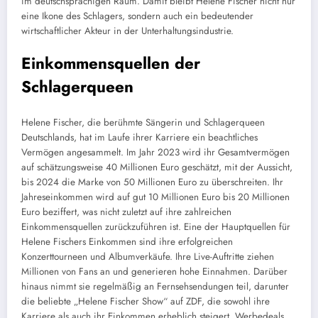
im deutschsprachigen Raum. Damit bleibt Helene Fischer nicht nur
eine Ikone des Schlagers, sondern auch ein bedeutender
wirtschaftlicher Akteur in der Unterhaltungsindustrie.
Einkommensquellen der
Schlagerqueen
Helene Fischer, die berühmte Sängerin und Schlagerqueen
Deutschlands, hat im Laufe ihrer Karriere ein beachtliches
Vermögen angesammelt. Im Jahr 2023 wird ihr Gesamtvermögen
auf schätzungsweise 40 Millionen Euro geschätzt, mit der Aussicht,
bis 2024 die Marke von 50 Millionen Euro zu überschreiten. Ihr
Jahreseinkommen wird auf gut 10 Millionen Euro bis 20 Millionen
Euro beziffert, was nicht zuletzt auf ihre zahlreichen
Einkommensquellen zurückzuführen ist. Eine der Hauptquellen für
Helene Fischers Einkommen sind ihre erfolgreichen
Konzerttourneen und Albumverkäufe. Ihre Live-Auftritte ziehen
Millionen von Fans an und generieren hohe Einnahmen. Darüber
hinaus nimmt sie regelmäßig an Fernsehsendungen teil, darunter
die beliebte „Helene Fischer Show“ auf ZDF, die sowohl ihre
Karriere als auch ihr Einkommen erheblich steigert. Werbedeals