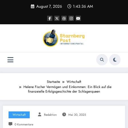
Zum
August 7, 2026
1:43:37 AM
Inhalt
springen
Startseite
Wirtschaft
Helene Fischer Vermögen und Einkommen: Ein Blick auf die
finanzeielle Erfolgsgeschichte der Schlagerqueen
Wirtschaft
Redaktion
Mai 30, 2025
0 Kommentare