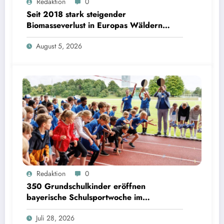
Redaktion
0
| Bild: Sebastian Kissel / TUM
Seit 2018 stark steigender
Biomasseverlust in Europas Wäldern
mindert Kohlenstoffsenken
August 5, 2026
350 Grundschulkinder eröffnen bayerische Schulsportwoche im Olympiapark | Bild:
Redaktion
0
Matthias Balk/Bayerisches Staatsministerium für Unterricht und Kultus
350 Grundschulkinder eröffnen
bayerische Schulsportwoche im
Olympiapark
Juli 28, 2026