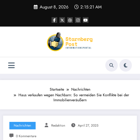
Zum
August 8, 2026
2:15:22 AM
Inhalt
springen
Startseite
Nachrichten
Haus verkaufen wegen Nachbarn: So vermeiden Sie Konflikte bei der
Immobilienveräußern
Nachrichten
Redaktion
April 27, 2025
0 Kommentare