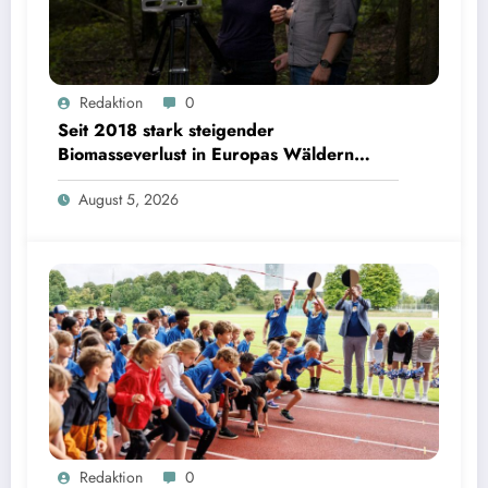
Seit 2018 stark steigender Biomasseverlust in Europas Wäldern mindert Kohlenstoffsenken
Redaktion
0
| Bild: Sebastian Kissel / TUM
Seit 2018 stark steigender
Biomasseverlust in Europas Wäldern
mindert Kohlenstoffsenken
August 5, 2026
350 Grundschulkinder eröffnen bayerische Schulsportwoche im Olympiapark | Bild:
Redaktion
0
Matthias Balk/Bayerisches Staatsministerium für Unterricht und Kultus