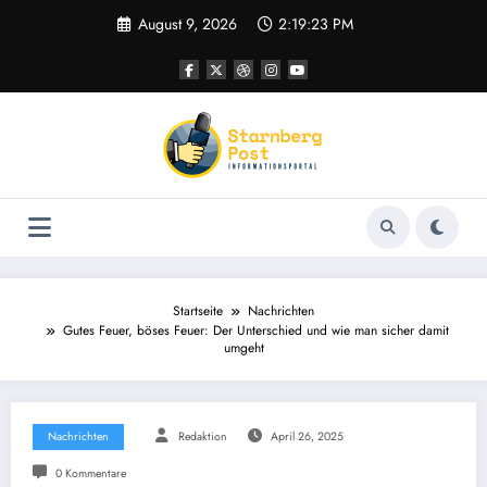
Zum
August 9, 2026
2:19:24 PM
Inhalt
springen
Startseite
Nachrichten
Gutes Feuer, böses Feuer: Der Unterschied und wie man sicher damit
umgeht
Nachrichten
Redaktion
April 26, 2025
0 Kommentare