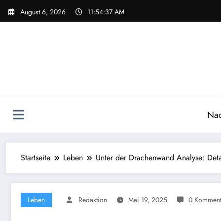
Zum
August 6, 2026
11:54:38 AM
Inhalt
springen
Nac
Startseite
Leben
Unter der Drachenwand Analyse: Detai
Leben
Redaktion
Mai 19, 2025
0 Komment