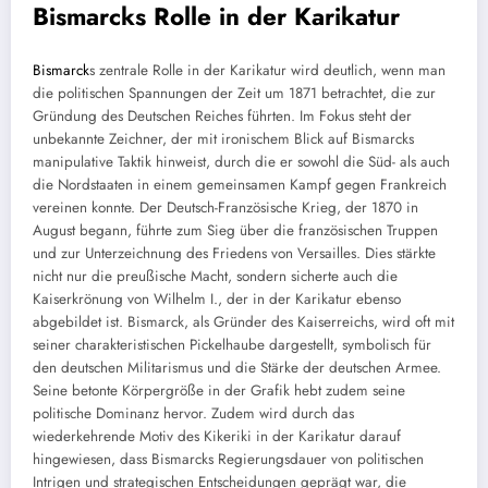
Bismarcks Rolle in der Karikatur
Bismarck
s zentrale Rolle in der Karikatur wird deutlich, wenn man
die politischen Spannungen der Zeit um 1871 betrachtet, die zur
Gründung des Deutschen Reiches führten. Im Fokus steht der
unbekannte Zeichner, der mit ironischem Blick auf Bismarcks
manipulative Taktik hinweist, durch die er sowohl die Süd- als auch
die Nordstaaten in einem gemeinsamen Kampf gegen Frankreich
vereinen konnte. Der Deutsch-Französische Krieg, der 1870 in
August begann, führte zum Sieg über die französischen Truppen
und zur Unterzeichnung des Friedens von Versailles. Dies stärkte
nicht nur die preußische Macht, sondern sicherte auch die
Kaiserkrönung von Wilhelm I., der in der Karikatur ebenso
abgebildet ist. Bismarck, als Gründer des Kaiserreichs, wird oft mit
seiner charakteristischen Pickelhaube dargestellt, symbolisch für
den deutschen Militarismus und die Stärke der deutschen Armee.
Seine betonte Körpergröße in der Grafik hebt zudem seine
politische Dominanz hervor. Zudem wird durch das
wiederkehrende Motiv des Kikeriki in der Karikatur darauf
hingewiesen, dass Bismarcks Regierungsdauer von politischen
Intrigen und strategischen Entscheidungen geprägt war, die