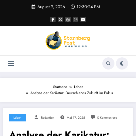
Zum
August 9, 2026
12:30:25 PM
Inhalt
springen
Startseite
Leben
Analyse der Karikatur: Deutschlands Zukunft im Fokus
Leben
Redaktion
Mai 17, 2025
0 Kommentare
Analyse der Karikatur: