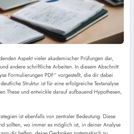
eidenden Aspekt vieler akademischer Prüfungen dar,
nd andere schriftliche Arbeiten. In diesem Abschnitt
se Formulierungen PDF“ vorgestellt, die dir dabei
utliche Struktur ist für eine erfolgreiche Textanalyse
erten These und entwickle darauf aufbauend Hypothesen,
rategien ist ebenfalls von zentraler Bedeutung. Diese
nd sollten, wo immer es möglich ist, in deiner Analyse
n kann dir helfen, deine Gedanken systematisch zu