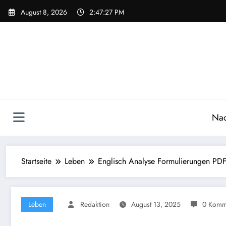
Zum
August 8, 2026
2:47:28 PM
Inhalt
springen
Nac
Startseite
Leben
Englisch Analyse Formulierungen PDF:
Leben
Redaktion
August 13, 2025
0 Komm