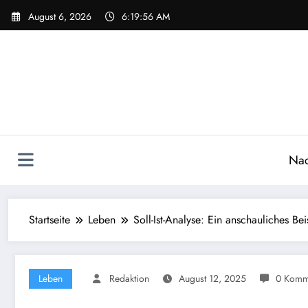
Zum
August 6, 2026
6:19:57 AM
Inhalt
springen
Nac
Startseite
Leben
Soll-Ist-Analyse: Ein anschauliches Be
Leben
Redaktion
August 12, 2025
0 Komm