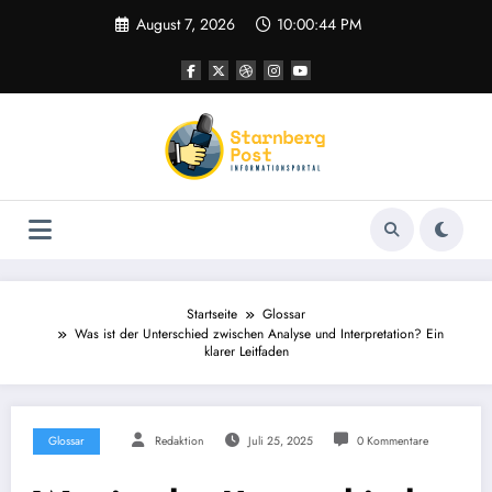
Zum
August 7, 2026
10:00:45 PM
Inhalt
springen
Startseite
Glossar
Was ist der Unterschied zwischen Analyse und Interpretation? Ein
klarer Leitfaden
Glossar
Redaktion
Juli 25, 2025
0 Kommentare