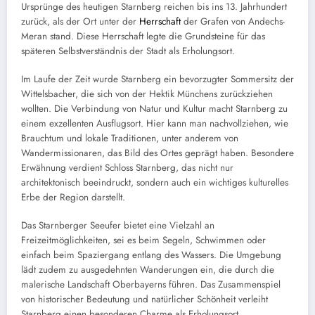
Ursprünge des heutigen Starnberg reichen bis ins 13. Jahrhundert
zurück, als der Ort unter der
Herrschaft
der Grafen von Andechs-
Meran stand. Diese Herrschaft legte die Grundsteine für das
späteren Selbstverständnis der Stadt als Erholungsort.
Im Laufe der Zeit wurde Starnberg ein bevorzugter Sommersitz der
Wittelsbacher, die sich von der Hektik Münchens zurückziehen
wollten. Die Verbindung von Natur und Kultur macht Starnberg zu
einem exzellenten Ausflugsort. Hier kann man nachvollziehen, wie
Brauchtum und lokale Traditionen, unter anderem von
Wandermissionaren, das Bild des Ortes geprägt haben. Besondere
Erwähnung verdient Schloss Starnberg, das nicht nur
architektonisch beeindruckt, sondern auch ein wichtiges kulturelles
Erbe der Region darstellt.
Das Starnberger Seeufer bietet eine Vielzahl an
Freizeitmöglichkeiten, sei es beim Segeln, Schwimmen oder
einfach beim Spaziergang entlang des Wassers. Die Umgebung
lädt zudem zu ausgedehnten Wanderungen ein, die durch die
malerische Landschaft Oberbayerns führen. Das Zusammenspiel
von historischer Bedeutung und natürlicher Schönheit verleiht
Starnberg einen besonderen Charme als Erholungsort.