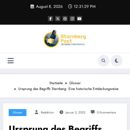
Zum
August 8, 2026
12:31:29 PM
Inhalt
springen
Startseite
Glossar
Ursprung des Begriffs Starnberg: Eine historische Entdeckungsreise
Glossar
Redaktion
Januar 5, 2025
0 Kommentare
Ursprung des Begriffs