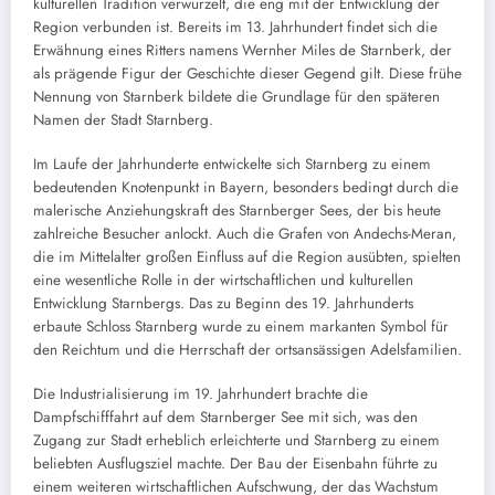
kulturellen Tradition verwurzelt, die eng mit der Entwicklung der
Region verbunden ist. Bereits im 13. Jahrhundert findet sich die
Erwähnung eines Ritters namens Wernher Miles de Starnberk, der
als prägende Figur der Geschichte dieser Gegend gilt. Diese frühe
Nennung von Starnberk bildete die Grundlage für den späteren
Namen der Stadt Starnberg.
Im Laufe der Jahrhunderte entwickelte sich Starnberg zu einem
bedeutenden Knotenpunkt in Bayern, besonders bedingt durch die
malerische Anziehungskraft des Starnberger Sees, der bis heute
zahlreiche Besucher anlockt. Auch die Grafen von Andechs-Meran,
die im Mittelalter großen Einfluss auf die Region ausübten, spielten
eine wesentliche Rolle in der wirtschaftlichen und kulturellen
Entwicklung Starnbergs. Das zu Beginn des 19. Jahrhunderts
erbaute Schloss Starnberg wurde zu einem markanten Symbol für
den Reichtum und die Herrschaft der ortsansässigen Adelsfamilien.
Die Industrialisierung im 19. Jahrhundert brachte die
Dampfschifffahrt auf dem Starnberger See mit sich, was den
Zugang zur Stadt erheblich erleichterte und Starnberg zu einem
beliebten Ausflugsziel machte. Der Bau der Eisenbahn führte zu
einem weiteren wirtschaftlichen Aufschwung, der das Wachstum