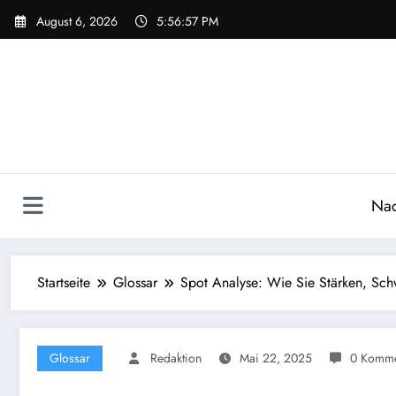
Zum
August 6, 2026
5:56:58 PM
Inhalt
springen
Nac
Startseite
Glossar
Spot Analyse: Wie Sie Stärken, Sch
Glossar
Redaktion
Mai 22, 2025
0 Komme