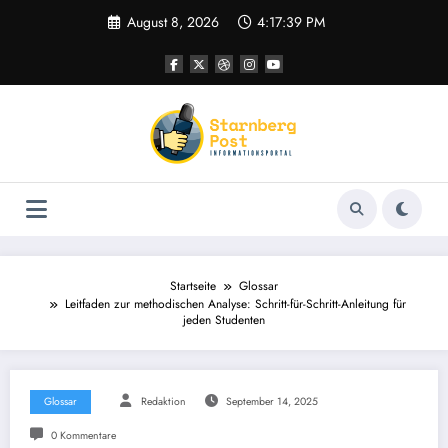
Zum
August 8, 2026
4:17:40 PM
Inhalt
springen
Startseite
Glossar
Leitfaden zur methodischen Analyse: Schritt-für-Schritt-Anleitung für
jeden Studenten
Glossar
Redaktion
September 14, 2025
0 Kommentare