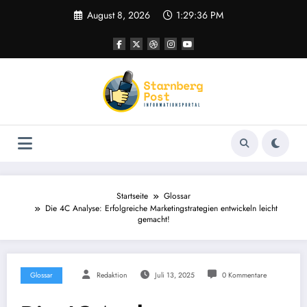
Zum
August 8, 2026
1:29:37 PM
Inhalt
springen
Startseite
Glossar
Die 4C Analyse: Erfolgreiche Marketingstrategien entwickeln leicht
gemacht!
Glossar
Redaktion
Juli 13, 2025
0 Kommentare