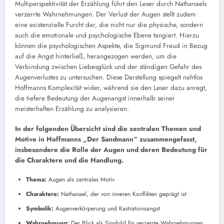
Multiperspektivität der Erzählung führt den Leser durch Nathanaels
verzerrte Wahrnehmungen. Der Verlust der Augen stellt zudem
eine existenzielle Furcht dar, die nicht nur die physische, sondern
auch die emotionale und psychologische Ebene tangiert. Hierzu
können die psychologischen Aspekte, die Sigmund Freud in Bezug
auf die Angst hinterließ, herangezogen werden, um die
Verbindung zwischen Liebesglück und der ständigen Gefahr des
Augenverlustes zu untersuchen. Diese Darstellung spiegelt nahtlos
Hoffmanns Komplexität wider, während sie den Leser dazu anregt,
die tiefere Bedeutung der Augenangst innerhalb seiner
meisterhaften Erzählung zu analysieren.
In der folgenden Übersicht sind die zentralen Themen und
Motive in Hoffmanns „Der Sandmann“ zusammengefasst,
insbesondere die Rolle der Augen und deren Bedeutung für
die Charaktere und die Handlung.
Thema:
Augen als zentrales Motiv
Charaktere:
Nathanael, der von inneren Konflikten geprägt ist
Symbolik:
Augenverkörperung und Kastrationsangst
Wahrnehmung:
Der Blick als Sinnbild für verzerrte Wahrnehmungen