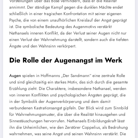
Vorstellungen über das Böse verhindern, dass er die Realität
annimmt. Der ständige Kampf gegen die dunklen Mächte endet
schließlich in einer tragischen Konfrontation mit seiner eigenen
Psyche, die von einem unaufhörlichen Kreislauf der Angst geprägt
ist. Die symbolische Bedeutung des Augenmotivs verstärkt
Nathanaels inneren Konflikt, da der Verlust seiner Augen nicht nur
einen Verlust der Wahrnehmung darstellt, sondern auch die tiefsten
Ängste und den Wahnsinn verkörpert.
Die Rolle der Augenangst im Werk
Augen
spielen in Hoffmanns „Der Sandmann“ eine zentrale Rolle
und sind gleichzeitig ein starkes Motiv, das sich durch die gesamte
Erzählung zieht. Die Charaktere, insbesondere Nathanael, werden
von inneren Konflikten und psychologischen Ängsten geprägt, die
in der Symbolik der Augenverkörperung und dem damit
verbundenen Kastrationsangst gipfeln. Der Blick wird zum Sinnbild
für Wahrnehmungsmuster, die über die Realität hinausgehen und
Sinnestäuschungen hervorrufen. Nathanaels Einbildungskraft lässt
ihn die Unheimlichen, wie den Zerstörer Coppelius, als Bedrohung
wahrnehmen, was seine Angst und seinen Wahnsinn verstärkt. Die