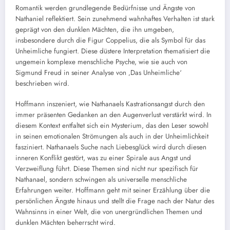
Romantik werden grundlegende Bedürfnisse und Ängste von
Nathaniel reflektiert. Sein zunehmend wahnhaftes Verhalten ist stark
geprägt von den dunklen Mächten, die ihn umgeben,
insbesondere durch die Figur Coppelius, die als Symbol für das
Unheimliche fungiert. Diese düstere Interpretation thematisiert die
ungemein komplexe menschliche Psyche, wie sie auch von
Sigmund Freud in seiner Analyse von ‚Das Unheimliche‘
beschrieben wird.
Hoffmann inszeniert, wie Nathanaels Kastrationsangst durch den
immer präsenten Gedanken an den Augenverlust verstärkt wird. In
diesem Kontext entfaltet sich ein Mysterium, das den Leser sowohl
in seinen emotionalen Strömungen als auch in der Unheimlichkeit
fasziniert. Nathanaels Suche nach Liebesglück wird durch diesen
inneren Konflikt gestört, was zu einer Spirale aus Angst und
Verzweiflung führt. Diese Themen sind nicht nur spezifisch für
Nathanael, sondern schwingen als universelle menschliche
Erfahrungen weiter. Hoffmann geht mit seiner Erzählung über die
persönlichen Ängste hinaus und stellt die Frage nach der Natur des
Wahnsinns in einer Welt, die von unergründlichen Themen und
dunklen Mächten beherrscht wird.