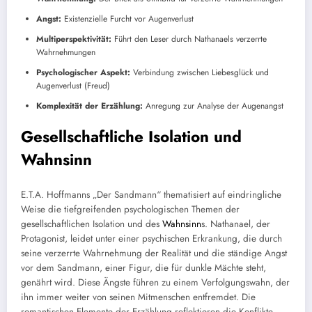
Angst:
Existenzielle Furcht vor Augenverlust
Multiperspektivität:
Führt den Leser durch Nathanaels verzerrte
Wahrnehmungen
Psychologischer Aspekt:
Verbindung zwischen Liebesglück und
Augenverlust (Freud)
Komplexität der Erzählung:
Anregung zur Analyse der Augenangst
Gesellschaftliche Isolation und
Wahnsinn
E.T.A. Hoffmanns „Der Sandmann“ thematisiert auf eindringliche
Weise die tiefgreifenden psychologischen Themen der
gesellschaftlichen Isolation und des
Wahnsinn
s. Nathanael, der
Protagonist, leidet unter einer psychischen Erkrankung, die durch
seine verzerrte Wahrnehmung der Realität und die ständige Angst
vor dem Sandmann, einer Figur, die für dunkle Mächte steht,
genährt wird. Diese Ängste führen zu einem Verfolgungswahn, der
ihn immer weiter von seinen Mitmenschen entfremdet. Die
romantischen Elemente der Erzählung reflektieren die Konflikte