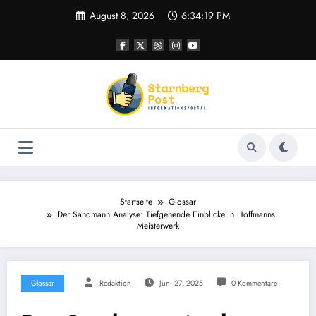
Zum
August 8, 2026
6:34:20 PM
Inhalt
springen
Startseite
Glossar
Der Sandmann Analyse: Tiefgehende Einblicke in Hoffmanns
Meisterwerk
Glossar
Redaktion
Juni 27, 2025
0 Kommentare