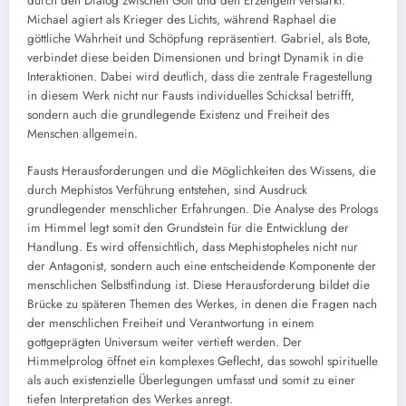
durch den Dialog zwischen Gott und den Erzengeln verstärkt.
Michael agiert als Krieger des Lichts, während Raphael die
göttliche Wahrheit und Schöpfung repräsentiert. Gabriel, als Bote,
verbindet diese beiden Dimensionen und bringt Dynamik in die
Interaktionen. Dabei wird deutlich, dass die zentrale Fragestellung
in diesem Werk nicht nur Fausts individuelles Schicksal betrifft,
sondern auch die grundlegende Existenz und Freiheit des
Menschen allgemein.
Fausts Herausforderungen und die Möglichkeiten des Wissens, die
durch Mephistos Verführung entstehen, sind Ausdruck
grundlegender menschlicher Erfahrungen. Die Analyse des Prologs
im Himmel legt somit den Grundstein für die Entwicklung der
Handlung. Es wird offensichtlich, dass Mephistopheles nicht nur
der Antagonist, sondern auch eine entscheidende Komponente der
menschlichen Selbstfindung ist. Diese Herausforderung bildet die
Brücke zu späteren Themen des Werkes, in denen die Fragen nach
der menschlichen Freiheit und Verantwortung in einem
gottgeprägten Universum weiter vertieft werden. Der
Himmelprolog öffnet ein komplexes Geflecht, das sowohl spirituelle
als auch existenzielle Überlegungen umfasst und somit zu einer
tiefen Interpretation des Werkes anregt.