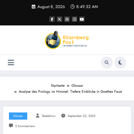
Zum
August 8, 2026
8:49:32 AM
Inhalt
springen
Startseite
Glossar
Analyse des Prologs im Himmel: Tiefere Einblicke in Goethes Faust
Glossar
Redaktion
September 22, 2025
0 Kommentare