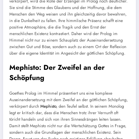
verkörpert, wird die Rolle der Erzengel im Prolog noch deutlicher.
Sie sind die Stimme des Glaubens und der Hoffnung, die dem
Menschen den Weg weisen und ihn gleichzeitig davor bewahren,
in die Dunkelheit zu fallen. Ihre himmlische Präsenz schafft eine
positive Atmosphäre, die die Tragik und den Ernst der
menschlichen Existenz kontrastiert. Daher wird der Prolog im
Himmel nicht nur zu einem Schauplatz der Auseinandersetzung
zwischen Gut und Böse, sondern auch zu einem Ort der Reflexion
über die eigene Identität im Angesicht der göttlichen Schöpfung.
Mephisto: Der Zweifel an der
Schöpfung
Goethes Prolog im Himmel präsentiert uns eine komplexe
Auseinandersetzung mit dem Zweifel an der göttlichen Schöpfung,
verkörpert durch
Mephisto
, den Teufel selbst. In seinem Monolog
legt er kritisch dar, dass die Menschen trotz ihrer Vernunft oft
töricht handeln und sich von ihren Sinnesdrängen leiten lassen.
Damit stellt Mephisto nicht nur die Wertschätzung Gottes in Frage,
sondern auch die Grundlagen der menschlichen Existenz. Sein
Drang, Faust von der Suche nach geistiger Erfüllung abzuhalten,