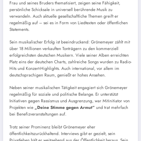
Frau und seines Bruders thematisiert, zeigen seine Fähigkeit,
persönliche Schicksale in universell berührende Musik zu
verwandeln. Auch aktuelle gesellschaftliche Themen greift er
regelmäßig auf – sei es in Form von Liedtexten oder öffentlichen
Statements.
Sein musikalischer Erfolg ist beeindruckend: Grönemeyer zählt mit
über 18 Millionen verkauften Tonträgern zu den kommerziell
erfolgreichsten deutschen Musikern. Viele seiner Alben erreichten
Platz eins der deutschen Charts, zahlreiche Songs wurden zu Radio-
Hits und Konzert-Highlights. Auch international, vor allem im
deutschsprachigen Raum, genießt er hohes Ansehen.
Neben seiner musikalischen Tätigkeit engagiert sich Grönemeyer
regelmäßig für soziale und politische Belange. Er unterstützt
Initiativen gegen Rassismus und Ausgrenzung, war Mitinitiator von
Projekten wie
„Deine Stimme gegen Armut“
und trat mehrfach
bei Benefizveranstaltungen auf.
Trotz seiner Prominenz bleibt Grönemeyer eher
öffentlichkeitszurückhaltend. Interviews gibt er gezielt, sein
Privatleben hält er weitgehend aus der Öffentlichkeit heraus. Sein