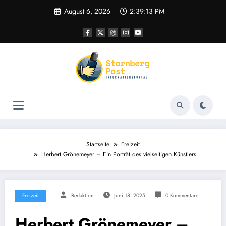
Zum
August 6, 2026
2:39:14 PM
Inhalt
springen
Startseite
Freizeit
Herbert Grönemeyer – Ein Porträt des vielseitigen Künstlers
Freizeit
Redaktion
Juni 18, 2025
0 Kommentare
Herbert Grönemeyer –