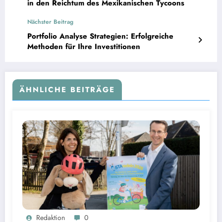
in den Reichtum des Mexikanischen Tycoons
Nächster Beitrag
Portfolio Analyse Strategien: Erfolgreiche
Methoden für Ihre Investitionen
ÄHNLICHE BEITRÄGE
oSTAradeln startet in den Osterferien: Radfahrer im Landkreis Starnberg können Preise per
Redaktion
0
QR Code gewinnen | Bild: © Landratsamt Starnberg