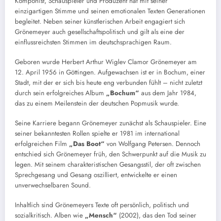
Komponist, Schauspieler und Produzent hat mit seiner
einzigartigen Stimme und seinen emotionalen Texten Generationen
begleitet. Neben seiner künstlerischen Arbeit engagiert sich
Grönemeyer auch gesellschaftspolitisch und gilt als eine der
einflussreichsten Stimmen im deutschsprachigen Raum.
Geboren wurde Herbert Arthur Wiglev Clamor Grönemeyer am
12. April 1956 in Göttingen. Aufgewachsen ist er in Bochum, einer
Stadt, mit der er sich bis heute eng verbunden fühlt – nicht zuletzt
durch sein erfolgreiches Album
„Bochum“
aus dem Jahr 1984,
das zu einem Meilenstein der deutschen Popmusik wurde.
Seine Karriere begann Grönemeyer zunächst als Schauspieler. Eine
seiner bekanntesten Rollen spielte er 1981 im international
erfolgreichen Film
„Das Boot“
von Wolfgang Petersen. Dennoch
entschied sich Grönemeyer früh, den Schwerpunkt auf die Musik zu
legen. Mit seinem charakteristischen Gesangsstil, der oft zwischen
Sprechgesang und Gesang oszilliert, entwickelte er einen
unverwechselbaren Sound.
Inhaltlich sind Grönemeyers Texte oft persönlich, politisch und
sozialkritisch. Alben wie
„Mensch“
(2002), das den Tod seiner