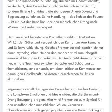
zieht. Die symbolische Auflehnung, die sich im Gedicht entfaltet,
verdeutlicht, dass Prometheus nicht nur für sich selbst kämpft,
sondern für alle Individuen, die sich gegen Unterdrückung und
Begrenzung auflehnen. Seine Handlung – das Stehlen des Feuers
– ist ein Akt der Rebellion, der den menschlichen Drang nach
Wissen und Freiheit verkörpert.
Der titanische Charakter von Prometheus steht im Kontrast zur
Willkür der Götter und verdeutlicht den Kampf um Anerkennung
und Selbstverwirklichung. Goethes Prometheus stellt somit nicht nur
einen mythologischen Helden dar, sondern wird zum Inbegriff
eines unabhängigen Individuums. Der Autor nutzt diese Figur nicht
nur, um die Spannung zwischen Schöpfer und Schöpfung zu
thematisieren, sondern auch, um einen kritischen Kommentar zur
damaligen Gesellschaft und deren hierarchischen Strukturen
abzugeben.
Insgesamt spiegelt die Figur des Prometheus in Goethes Gedicht
die komplexen Emotionen und Ideale wider, die die Sturm-und-
Drang-Bewegung prägten. Hier wird Prometheus zum Symbol für
den unaufhörlichen menschlichen Willen, Grenzen zu
überschreiten und sich gegen jegliche Form von Unterdrückung zu