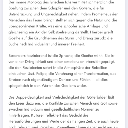
Der innere Monolog des lyrischen Ichs vermittelt schmerzlich die
Spaltung zwischen dem Schöpfer und den Göttern, die für
Unterdrückung und Ungerechtigkeit stehen. Indem Prometheus den
Menschen das Feuer bringt, stellt er sich gegen die Natur und die
übergeordneten Kräfte, was eine schöpferische Anklage und
gleichzeitig ein Akt der Selbstbefreiung darstellt. Hierbei greift
Goethe auf die Grundthemen des Sturm und Drang zurück: die
Suche nach Individualität und innerer Freiheit.
Besonders faszinierend ist die Sprache, die Goethe wählt. Sie ist
von einer Dringlichkeit und einer emotionalen Intensität geprägt,
die den Rezipienten sofort in die Atmosphäre der Rebellion
eintauchen lässt. Felipe, die Vorahnung einer Transformation, das
Streben nach eigenständigem Denken und Fühlen – all dies
spiegelt sich in den Worten des Gedichts wider.
Die Doppeldeutigkeit und Vielschichtigkeit der Götterbilder lädt
den Leser dazu ein, die Konflikte zwischen Mensch und Gott sowie
zwischen Individuum und gesellschaftlichen Normen zu
hinterfragen. Kulturell reflektiert das Gedicht die
Herausforderungen und Werte der damaligen Zeit, die auch heute
noch relevant sind. Goethes „Prometheus“ kann daher nicht nur als