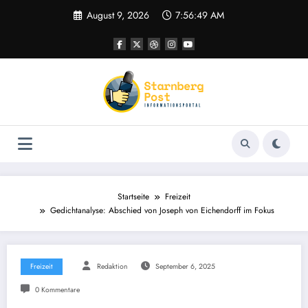
Zum
August 9, 2026
7:56:50 AM
Inhalt
springen
Startseite
Freizeit
Gedichtanalyse: Abschied von Joseph von Eichendorff im Fokus
Freizeit
Redaktion
September 6, 2025
0 Kommentare