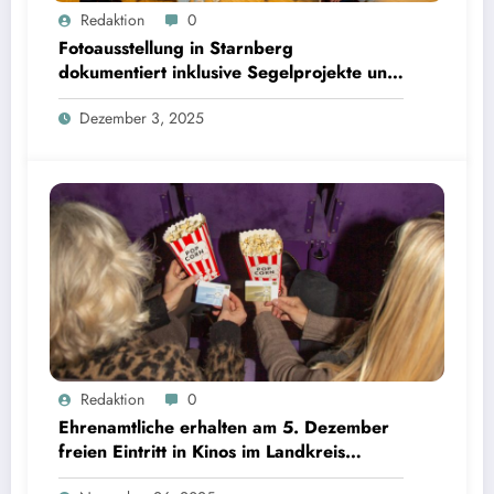
Fotoausstellung in Starnberg dokumentiert inklusive Segelprojekte und Ehrenamt | Bild: ©
Redaktion
0
Landratsamt Starnberg
Fotoausstellung in Starnberg
dokumentiert inklusive Segelprojekte und
Ehrenamt
Dezember 3, 2025
Ehrenamtliche erhalten am 5. Dezember freien Eintritt in Kinos im Landkreis Starnberg |
Redaktion
0
Bild: © Landratsamt Starnberg
Ehrenamtliche erhalten am 5. Dezember
freien Eintritt in Kinos im Landkreis
Starnberg