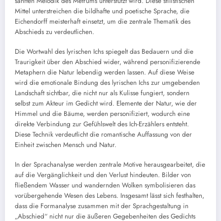
sanften Melodik des Metrums unterstützt wird. Diese stilistischen
Mittel unterstreichen die bildhafte und poetische Sprache, die
Eichendorff meisterhaft einsetzt, um die zentrale Thematik des
Abschieds zu verdeutlichen.
Die Wortwahl des lyrischen Ichs spiegelt das Bedauern und die
Traurigkeit über den Abschied wider, während personifizierende
Metaphern die Natur lebendig werden lassen. Auf diese Weise
wird die emotionale Bindung des lyrischen Ichs zur umgebenden
Landschaft sichtbar, die nicht nur als Kulisse fungiert, sondern
selbst zum Akteur im Gedicht wird. Elemente der Natur, wie der
Himmel und die Bäume, werden personifiziert, wodurch eine
direkte Verbindung zur Gefühlswelt des Ich-Erzählers entsteht.
Diese Technik verdeutlicht die romantische Auffassung von der
Einheit zwischen Mensch und Natur.
In der Sprachanalyse werden zentrale Motive herausgearbeitet, die
auf die Vergänglichkeit und den Verlust hindeuten. Bilder von
fließendem Wasser und wandernden Wolken symbolisieren das
vorübergehende Wesen des Lebens. Insgesamt lässt sich festhalten,
dass die Formanalyse zusammen mit der Sprachgestaltung in
„Abschied“ nicht nur die äußeren Gegebenheiten des Gedichts