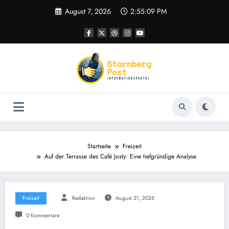
Zum
August 7, 2026
2:55:10 PM
Inhalt
springen
Startseite
Freizeit
Auf der Terrasse des Café Josty: Eine tiefgründige Analyse
Freizeit
Redaktion
August 21, 2025
0 Kommentare