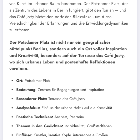
von Kunst im urbanen Raum bestimmen. Der Potsdamer Platz, der
als Zentrum des Lebens in Berlin fungiert, gibt den Ton an – und
das Café Josty bietet den perfekten Blickwinkel, um diese
Vielschichtigkeit der Erfahrungen und die Entwicklungsdynamiken
zu erfassen.
Der Potsdamer Platz ist nicht nur ein geografischer
Mittelpunkt Berlins, sondern auch ein Ort voller Inspiration
und Kreativität, besonders auf der Terrasse des Café Josty,
wo sich urbanes Leben und poetenhafte Reflektionen
vereinen.
Ort:
Potsdamer Platz
Bedeutung:
Zentrum für Begegnungen und Inspiration
Besonderer Platz:
Terrasse des Café Josty
Analysefokus:
Einfluss der urbane Hektik auf die Kreativität
Poetische Techniken:
Anapäst, Paarreim
Themen in den Gedichten:
Individualität, Großstadtleben
Einflüsse:
Künstler, kreative Köpfe, internationale Größen