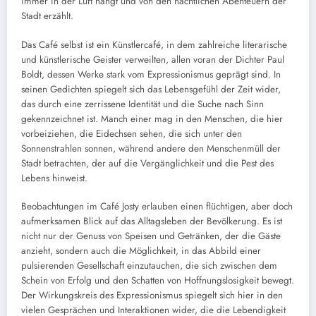
immer in der Luft hängt und von den nächtlichen Abenteuern der
Stadt erzählt.
Das Café selbst ist ein Künstlercafé, in dem zahlreiche literarische
und künstlerische Geister verweilten, allen voran der Dichter Paul
Boldt, dessen Werke stark vom Expressionismus geprägt sind. In
seinen Gedichten spiegelt sich das Lebensgefühl der Zeit wider,
das durch eine zerrissene Identität und die Suche nach Sinn
gekennzeichnet ist. Manch einer mag in den Menschen, die hier
vorbeiziehen, die Eidechsen sehen, die sich unter den
Sonnenstrahlen sonnen, während andere den Menschenmüll der
Stadt betrachten, der auf die Vergänglichkeit und die Pest des
Lebens hinweist.
Beobachtungen im Café Josty erlauben einen flüchtigen, aber doch
aufmerksamen Blick auf das Alltagsleben der Bevölkerung. Es ist
nicht nur der Genuss von Speisen und Getränken, der die Gäste
anzieht, sondern auch die Möglichkeit, in das Abbild einer
pulsierenden Gesellschaft einzutauchen, die sich zwischen dem
Schein von Erfolg und den Schatten von Hoffnungslosigkeit bewegt.
Der Wirkungskreis des Expressionismus spiegelt sich hier in den
vielen Gesprächen und Interaktionen wider, die die Lebendigkeit