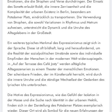
Emotionen, die die Strophen und Verse durchdringen. Der Einsatz
des Sonetts erlaubt Boldt, die innere Zerrissenheit und die
Komplexität der urbanen Existenz in Berlin, besonders am
Potsdamer Platz, eindrücklich zu transportieren. Die Verwendung
von Strophen, die sowohl Variationen in Rhythmus und Metrum
aufweisen, unterstreicht die Dynamik und die Unruhe des
Alltagslebens in der Großstadt.
Ein weiteres typisches Merkmal des Expressionismus zeigt sich in
der Sprache. Diese ist oft bildhaft, karg und herausfordernd, um
die Realität der sozialpolitischen Umstände sowie das individuelle
Empfinden der Menschen in der modernen Welt widerzuspiegeln.
in „Auf der Terrasse des Café Josty“ werden alltägliche
Alltagsszenarien zu einem Theater der menschlichen Emotionen.
Der scheinbare Frieden, der im Künstlercafé herrscht, wird durch
die innere Unruhe und die ständige Wechsellast der Gedanken des
lyrischen Ichs unterbrochen.
Die Motive des Expressionismus, wie das Gefühl der Isolation in
der Masse und die Suche nach Identität in der urbanen Hektik,
finden sich in der Darstellung des Potsdamer Platzes exemplarisch
wieder. Dieser Ort wird als Symbol für die neuen Erfahrungen der