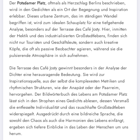
Der
Potsdamer Platz
, oftmals als Herzschlag Berlins beschrieben,
wird in den Gedichten als ein Ort der Begegnung und Inspiration
erlebbar. Dieses urbane Zentrum, das im ständigen Wandel
begriffen ist, wird zum idealen Schauplatz für eine tiefgehende
Analyse, besonders auf der Terrasse des Café Josty. Hier, inmitten
der Hektik und des industrialisierten Großstadtlebens, finden sich
nicht nur Touristen und Geschäftsleute, sondern auch kreative
Köpfe, die oft als passive Beobachter agieren, während sie die
pulsierende Atmosphäre in sich aufnehmen.
Die Terrasse des Café Josty gewinnt besonders in der Analyse der
Dichter eine herausragende Bedeutung. Sie wird zur
Inspirationsquelle, aus der selbst die komplexesten Metriken und
rhythmischen Strukturen, wie der Anapäst oder der Paarreim,
hervorgehen. Der Bildwörterbuch des Lebens am Potsdamer Platz
lässt sich in den Strophen eines Gedichts ablesen, dessen Versmaß
die entfesselte Individualität und das rauschhafte Großstadtleben
widerspiegelt. Ausgedrückt durch eine bildreiche Sprache, die
sowohl den Chaos als auch die Harmonien des Lebens einfängt,
ergeben sich tiefere Einblicke in das Leben der Menschen um uns
herum.