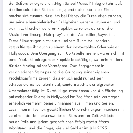
der äußerst erfolgreichen ‚High School Musical‘-Trilogie Fahrt auf,
die ihm sofort den Status eines Jugendidols einbrachte. Efron
machte sich zunutze, dass ihm bei Disney die Türen offen standen,
um seine schauspielerischen Fähigkeiten weiter auszubauen, und
war in zahlreichen weiteren Projekten zu sehen, darunter die
Musical-Verfilmung ‚Hairspray‘ und der Actionfilm ‚Baywatch‘.
Diese Filme trugen nicht nur zu seinem Ruhm bei, sondern
katapultierten ihn auch zu einem der bestbezahlten Schauspieler
Hollywoods. Sein Übergang zum US-Kabelfernsehen, wo er sich mit
einer Vielzahl aufregender Projekte beschäftigte, war entscheidend
für den Anstieg seines Vermögens. Zacs Engagement in
verschiedenen Start-ups und die Gründung seiner eigenen
Produktionsfirma zeigen, dass er sich nicht nur auf sein
schauspielerisches Talent stützt, sondern auch als erfolgreicher
Unternehmer tätig ist. Durch kluge Investitionen und die Förderung
aufstrebender Talente in Hollywood hat Zac Efron sein Vermögen
erheblich vermehrt. Seine Einnahmen aus Filmen und Serien,
zusammen mit seinen geschäftlichen Unternehmungen, machen ihn
zu einem der bemerkenswertesten Stars unserer Zeit. Mit jeder
neuen Rolle und jedem geschäftlichen Erfolg wächst Efrons
Wohlstand, und die Frage, wie viel Geld er im Jahr 2025