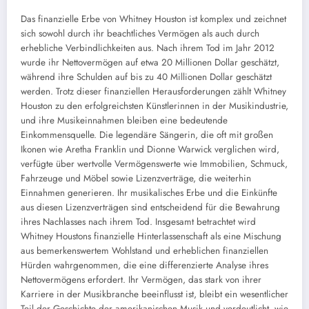
Das finanzielle Erbe von Whitney Houston ist komplex und zeichnet
sich sowohl durch ihr beachtliches Vermögen als auch durch
erhebliche Verbindlichkeiten aus. Nach ihrem Tod im Jahr 2012
wurde ihr Nettovermögen auf etwa 20 Millionen Dollar geschätzt,
während ihre Schulden auf bis zu 40 Millionen Dollar geschätzt
werden. Trotz dieser finanziellen Herausforderungen zählt Whitney
Houston zu den erfolgreichsten Künstlerinnen in der Musikindustrie,
und ihre Musikeinnahmen bleiben eine bedeutende
Einkommensquelle. Die legendäre Sängerin, die oft mit großen
Ikonen wie Aretha Franklin und Dionne Warwick verglichen wird,
verfügte über wertvolle Vermögenswerte wie Immobilien, Schmuck,
Fahrzeuge und Möbel sowie Lizenzverträge, die weiterhin
Einnahmen generieren. Ihr musikalisches Erbe und die Einkünfte
aus diesen Lizenzverträgen sind entscheidend für die Bewahrung
ihres Nachlasses nach ihrem Tod. Insgesamt betrachtet wird
Whitney Houstons finanzielle Hinterlassenschaft als eine Mischung
aus bemerkenswertem Wohlstand und erheblichen finanziellen
Hürden wahrgenommen, die eine differenzierte Analyse ihres
Nettovermögens erfordert. Ihr Vermögen, das stark von ihrer
Karriere in der Musikbranche beeinflusst ist, bleibt ein wesentlicher
Teil der Geschichte der amerikanischen Musik und verdeutlicht, wie