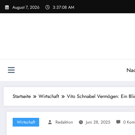
Zum
August 7, 2026
3:37:09 AM
Inhalt
springen
Nac
Startseite
Wirtschaft
Vito Schnabel Vermögen: Ein Bli
Wirtschaft
Redaktion
Juni 28, 2025
0 Kom