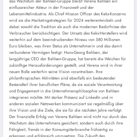
das Wachstum der Bahlsen-Gruppe bleibt Verena Bahlsen ein
einflussreicher Akteur in der Finanzwelt und der
Lebensmittelindustrie. Als Chief Mission Officer des Keks-Konzerns
wird sie die Marketingstrategien für 2024 weiterentwickeln und
dabei sowohl die Tradition als auch die modernen Bedürfnisse der
Verbraucher berücksichtigen. Der Umsatz des Keks-Herstellers wird
weiterhin auf dem beeindruckenden Niveau von 580 Millionen
Euro bleiben, was ihren Status als Unternehmerin und das damit
verbundene Vermögen festigt. Hans-Georg Bahlsen, der
langjährige CEO der Bahlsen-Gruppe, hat bereits die Weichen für
zukünftige Herausforderungen gestellt, und Verena wird in ihrer
neuen Rolle weiterhin seine Vision vorantreiben. Ihre
philanthropischen Aktivitäten sind ebenfalls ein bedeutender
Bestandteil ihrer beruflichen Pläne, da sie soziale Verantwortung
und Engagement in die Unternehmensphilosophie von Bahlsen
integrieren möchte. Mit starker Präsenz auf LinkedIn und in
anderen sozialen Netzwerken kommuniziert sie regelmäßig über
ihre Vision und die Ziele, die sie für die nächsten Jahre verfolgt.
Der finanzielle Erfolg von Verena Bahlsen wird nicht nur durch das
Wachstum des Unternehmens gesichert, sondern auch durch ihre
Fähigkeit, Trends in der Konsumgüterbranche frühzeitig zu
erkennen und erfolgreich umzusetzen. Die Zukunft des