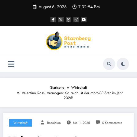
Zum
August 6, 2026
7:32:55 PM
Inhalt
springen
Startseite
Wirtschaft
Valentino Rossi Vermögen: So reich ist der MotoGP-Star im Jahr
2025!
Wirtschaft
Redaktion
Mai 1, 2025
0 Kommentare