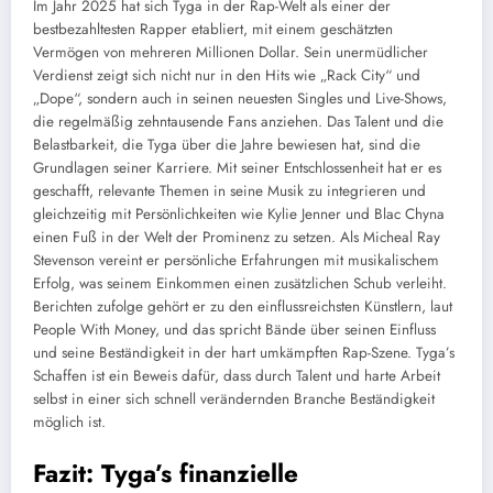
Im Jahr 2025 hat sich Tyga in der Rap-Welt als einer der
bestbezahltesten Rapper etabliert, mit einem geschätzten
Vermögen von mehreren Millionen Dollar. Sein unermüdlicher
Verdienst zeigt sich nicht nur in den Hits wie „Rack City“ und
„Dope“, sondern auch in seinen neuesten Singles und Live-Shows,
die regelmäßig zehntausende Fans anziehen. Das Talent und die
Belastbarkeit, die Tyga über die Jahre bewiesen hat, sind die
Grundlagen seiner Karriere. Mit seiner Entschlossenheit hat er es
geschafft, relevante Themen in seine Musik zu integrieren und
gleichzeitig mit Persönlichkeiten wie Kylie Jenner und Blac Chyna
einen Fuß in der Welt der Prominenz zu setzen. Als Micheal Ray
Stevenson vereint er persönliche Erfahrungen mit musikalischem
Erfolg, was seinem Einkommen einen zusätzlichen Schub verleiht.
Berichten zufolge gehört er zu den einflussreichsten Künstlern, laut
People With Money, und das spricht Bände über seinen Einfluss
und seine Beständigkeit in der hart umkämpften Rap-Szene. Tyga’s
Schaffen ist ein Beweis dafür, dass durch Talent und harte Arbeit
selbst in einer sich schnell verändernden Branche Beständigkeit
möglich ist.
Fazit: Tyga’s finanzielle