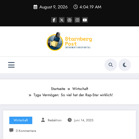
Zum
August 9, 2026
4:04:20 AM
Inhalt
springen
Startseite
Wirtschaft
Tyga Vermögen: So viel hat der Rap-Star wirklich!
Wirtschaft
Redaktion
Juni 14, 2025
0 Kommentare