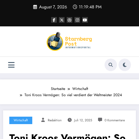
Zum
August 7, 2026
11:19:49 PM
Inhalt
springen
Startseite
Wirtschaft
Toni Kroos Vermögen: So viel verdient der Weltmeister 2024
Wirtschaft
Redaktion
Juli 12, 2025
0 Kommentare
Toni Kroos Vermögen: So