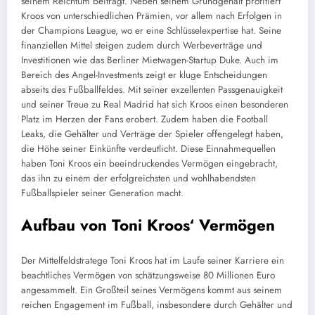
seinem Reichtum beiträgt. Neben seinem Grundgehalt profitiert
Kroos von unterschiedlichen Prämien, vor allem nach Erfolgen in
der Champions League, wo er eine Schlüsselexpertise hat. Seine
finanziellen Mittel steigen zudem durch Werbeverträge und
Investitionen wie das Berliner Mietwagen-Startup Duke. Auch im
Bereich des Angel-Investments zeigt er kluge Entscheidungen
abseits des Fußballfeldes. Mit seiner exzellenten Passgenauigkeit
und seiner Treue zu Real Madrid hat sich Kroos einen besonderen
Platz im Herzen der Fans erobert. Zudem haben die Football
Leaks, die Gehälter und Verträge der Spieler offengelegt haben,
die Höhe seiner Einkünfte verdeutlicht. Diese Einnahmequellen
haben Toni Kroos ein beeindruckendes Vermögen eingebracht,
das ihn zu einem der erfolgreichsten und wohlhabendsten
Fußballspieler seiner Generation macht.
Aufbau von Toni Kroos‘ Vermögen
Der Mittelfeldstratege Toni Kroos hat im Laufe seiner Karriere ein
beachtliches Vermögen von schätzungsweise 80 Millionen Euro
angesammelt. Ein Großteil seines Vermögens kommt aus seinem
reichen Engagement im Fußball, insbesondere durch Gehälter und