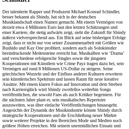
Der talentierte Rapper und Produzent Michael Konrad Schindler,
besser bekannt als Shindy, hat sich in der deutschen
Musiklandschaft einen Namen gemacht. Mit einem Vermögen von
derzeit etwa 4 Millionen Euro laut den letzten Schätzungen und
einer Karriere, die stetig aufwärts zeigt, sieht die Zukunft für Shindy
äußerst vielversprechend aus. Ein Blick auf seine bisherigen Erfolge
zeigt, dass er nicht nur von seiner Zusammenarbeit mit Größen wie
Bushido und Kay One profitiert, sondern auch als Solokünstler
beeindruckende Meilensteine erreicht hat. Musikalben wie ‘Drama’
und verschiedene erfolgreiche Singles sowie die jüngsten
Kooperationen mit Künstlern wie Crime Payz tragen dazu bei, sein
Vermögen auf rund 8 Millionen US-Dollar zu steigern. Seine
griechischen Wurzeln und der Einfluss anderer Kulturen erweitern
sein künstlerisches Spektrum und lassen Raum für neue kreative
Ansätze. Mit einem klaren Fokus auf Innovation und dem Streben
nach Karriereglück wird Shindy zweifellos weiterhin Songs
veröffentlichen, die sowohl Fans als auch Kritiker begeistern. Für
die nächsten Jahre plant er, sein musikalisches Repertoire
auszuweiten, was über einfache Veröffentlichungen hinausgeht.
Angesichts der Dynamik der Musikindustrie könnte Shindy durch
strategische Kooperationen und die Erschließung neuer Märkte
sowie weiterer Projekte in den Bereichen Mode und Medien noch
größere Höhen erreichen. Mit seinem unermüdlichen Einsatz und