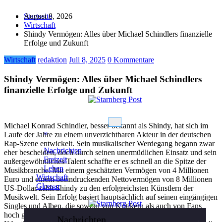
Zum
August 8, 2026
Startseite
Inhalt
Wirtschaft
springen
Shindy Vermögen: Alles über Michael Schindlers finanzielle
Erfolge und Zukunft
Wirtschaft
redaktion
Juli 8, 2025
0 Kommentare
Shindy Vermögen: Alles über Michael Schindlers
finanzielle Erfolge und Zukunft
Michael Konrad Schindler, besser bekannt als Shindy, hat sich im
×
Laufe der Jahre zu einem unverzichtbaren Akteur in der deutschen
Rap-Szene entwickelt. Sein musikalischer Werdegang begann zwar
Nachrichten
eher bescheiden, doch durch seinen unermüdlichen Einsatz und sein
Freizeit
außergewöhnliches Talent schaffte er es schnell an die Spitze der
Leben
Musikbranche. Mit einem geschätzten Vermögen von 4 Millionen
Wirtschaft
Euro und einem beeindruckenden Nettovermögen von 8 Millionen
Glossar
US-Dollar zählt Shindy zu den erfolgreichsten Künstlern der
Musikwelt. Sein Erfolg basiert hauptsächlich auf seinen eingängigen
Singles und Alben, die sowohl von Kritikern als auch von Fans
hoch geschätzt werden. Die Zusammenarbeiten mit namhaften
Nachrichten