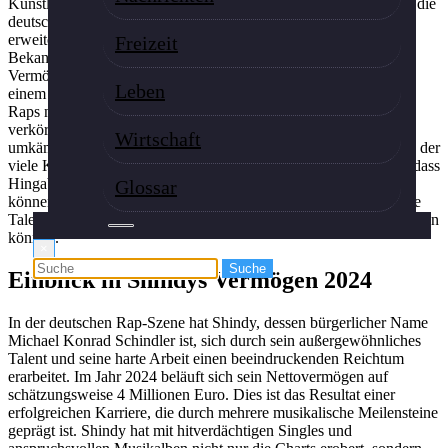
Künstlern wie Kay One und Bushido haben seinem Einfluss auf die
deutsche Musikszene enorm gesteigert und seine Reichweite
erweitert. Diese Kooperationen führten nicht nur zu größerer
Freizeit
Bekanntheit, sondern brachten auch finanzielle Vorteile, die sein
Vermögen weiter erhöhten. Mit seinen lyrischen Fähigkeiten und
Leben
einem innovativen Sound hat Shindy die Grenzen des deutschen
Raps neu gesetzt und die Marke UNIKAT gegründet. Diese
verkörpert seinen einzigartigen Stil und hilft ihm, sich in der
Wirtschaft
umkämpften Musikindustrie hervorzuheben. In einer Branche, in der
viele Künstler schnell in Vergessenheit geraten, beweist Shindy, dass
Hingabe und Kreativität langfristig zu finanziellem Erfolg führen
Glossar
können. Sein Werdegang ist ein inspirierendes Beispiel dafür, wie
Talent und clevere Entscheidungen zu erheblichem Reichtum führen
können.
×
Einblick in Shindys Vermögen 2024
In der deutschen Rap-Szene hat Shindy, dessen bürgerlicher Name
Michael Konrad Schindler ist, sich durch sein außergewöhnliches
Talent und seine harte Arbeit einen beeindruckenden Reichtum
erarbeitet. Im Jahr 2024 beläuft sich sein Nettovermögen auf
schätzungsweise 4 Millionen Euro. Dies ist das Resultat einer
erfolgreichen Karriere, die durch mehrere musikalische Meilensteine
geprägt ist. Shindy hat mit hitverdächtigen Singles und