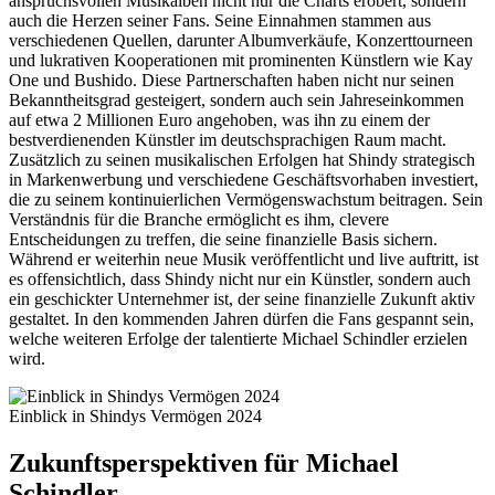
anspruchsvollen Musikalben nicht nur die Charts erobert, sondern
auch die Herzen seiner Fans. Seine Einnahmen stammen aus
verschiedenen Quellen, darunter Albumverkäufe, Konzerttourneen
und lukrativen Kooperationen mit prominenten Künstlern wie Kay
One und Bushido. Diese Partnerschaften haben nicht nur seinen
Bekanntheitsgrad gesteigert, sondern auch sein Jahreseinkommen
auf etwa 2 Millionen Euro angehoben, was ihn zu einem der
bestverdienenden Künstler im deutschsprachigen Raum macht.
Zusätzlich zu seinen musikalischen Erfolgen hat Shindy strategisch
in Markenwerbung und verschiedene Geschäftsvorhaben investiert,
die zu seinem kontinuierlichen Vermögenswachstum beitragen. Sein
Verständnis für die Branche ermöglicht es ihm, clevere
Entscheidungen zu treffen, die seine finanzielle Basis sichern.
Während er weiterhin neue Musik veröffentlicht und live auftritt, ist
es offensichtlich, dass Shindy nicht nur ein Künstler, sondern auch
ein geschickter Unternehmer ist, der seine finanzielle Zukunft aktiv
gestaltet. In den kommenden Jahren dürfen die Fans gespannt sein,
welche weiteren Erfolge der talentierte Michael Schindler erzielen
wird.
Einblick in Shindys Vermögen 2024
Zukunftsperspektiven für Michael
Schindler