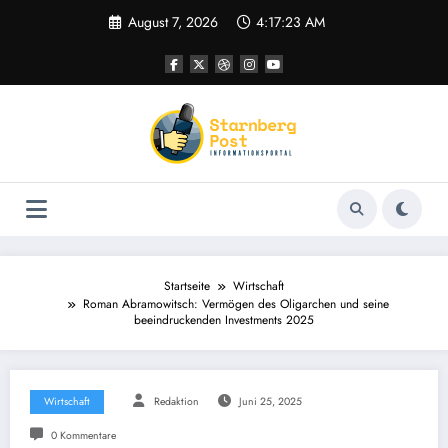
Zum
August 7, 2026
4:17:23 AM
Inhalt
springen
Startseite
Wirtschaft
Roman Abramowitsch: Vermögen des Oligarchen und seine
beeindruckenden Investments 2025
Wirtschaft
Redaktion
Juni 25, 2025
0 Kommentare