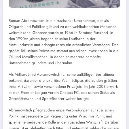
Roman Abramowitsch ist ein russischer Unternehmer, der als
Oligarch und Politiker gilt und zu den wohlhabendsten Menschen
weltweit zählt. Geboren wurde er 1966 in Saratow, Russland. In
den 1990er Jahren begann er seine Laufbahn in der
Metallindustrie und erlangte rasch ein erhebliches Vermögen. Der
größte Teil seines Reichtums stammt aus seinen Investitionen in die
Öl- und Metallbranchen, in denen er mehrere namhafte
Unternehmen gründete und übernahm.
Als Milliardär ist Abramowitsch für seine auffälligen Besitztümer
bekannt, darunter die luxuriöse Yacht Eclipse, die zu den größten
ihrer Art zählt, sowie verschiedene Privatjets. Im Jahr 2003 erwarb
er den Premier-League-Verein Chelsea FC, was seinen Status als
Geschäftsmann und Sportförderer weiter festigte.
Abramowitsch pflegt zudem enge Verbindungen zur russischen
Politik, insbesondere zur Regierung unter Wladimir Putin, und
spielt eine bedeutende Rolle in der russischen Wirtschaft. Darüber
hinaus ist er philanthropisch tätig und unterstützt zahlreiche soziale