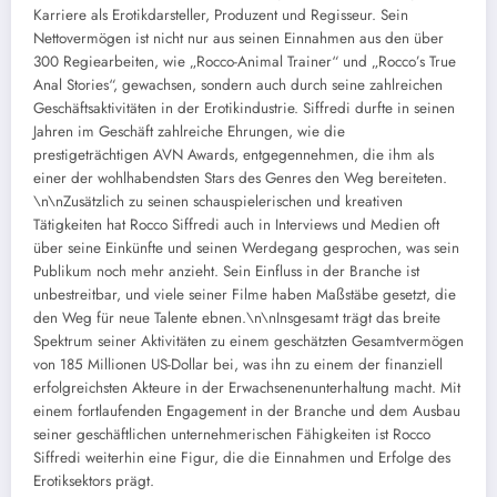
Karriere als Erotikdarsteller, Produzent und Regisseur. Sein
Nettovermögen ist nicht nur aus seinen Einnahmen aus den über
300 Regiearbeiten, wie „Rocco-Animal Trainer“ und „Rocco’s True
Anal Stories“, gewachsen, sondern auch durch seine zahlreichen
Geschäftsaktivitäten in der Erotikindustrie. Siffredi durfte in seinen
Jahren im Geschäft zahlreiche Ehrungen, wie die
prestigeträchtigen AVN Awards, entgegennehmen, die ihm als
einer der wohlhabendsten Stars des Genres den Weg bereiteten.
\n\nZusätzlich zu seinen schauspielerischen und kreativen
Tätigkeiten hat Rocco Siffredi auch in Interviews und Medien oft
über seine Einkünfte und seinen Werdegang gesprochen, was sein
Publikum noch mehr anzieht. Sein Einfluss in der Branche ist
unbestreitbar, und viele seiner Filme haben Maßstäbe gesetzt, die
den Weg für neue Talente ebnen.\n\nInsgesamt trägt das breite
Spektrum seiner Aktivitäten zu einem geschätzten Gesamtvermögen
von 185 Millionen US-Dollar bei, was ihn zu einem der finanziell
erfolgreichsten Akteure in der Erwachsenenunterhaltung macht. Mit
einem fortlaufenden Engagement in der Branche und dem Ausbau
seiner geschäftlichen unternehmerischen Fähigkeiten ist Rocco
Siffredi weiterhin eine Figur, die die Einnahmen und Erfolge des
Erotiksektors prägt.