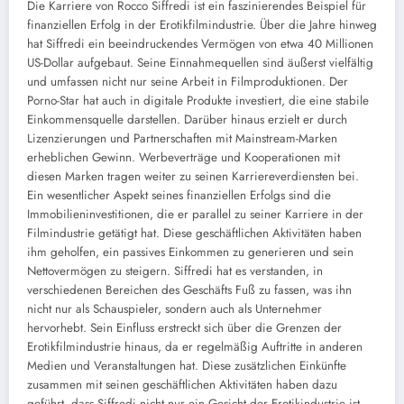
Die Karriere von Rocco Siffredi ist ein faszinierendes Beispiel für
finanziellen Erfolg in der Erotikfilmindustrie. Über die Jahre hinweg
hat Siffredi ein beeindruckendes Vermögen von etwa 40 Millionen
US-Dollar aufgebaut. Seine Einnahmequellen sind äußerst vielfältig
und umfassen nicht nur seine Arbeit in Filmproduktionen. Der
Porno-Star hat auch in digitale Produkte investiert, die eine stabile
Einkommensquelle darstellen. Darüber hinaus erzielt er durch
Lizenzierungen und Partnerschaften mit Mainstream-Marken
erheblichen Gewinn. Werbeverträge und Kooperationen mit
diesen Marken tragen weiter zu seinen Karriereverdiensten bei.
Ein wesentlicher Aspekt seines finanziellen Erfolgs sind die
Immobilieninvestitionen, die er parallel zu seiner Karriere in der
Filmindustrie getätigt hat. Diese geschäftlichen Aktivitäten haben
ihm geholfen, ein passives Einkommen zu generieren und sein
Nettovermögen zu steigern. Siffredi hat es verstanden, in
verschiedenen Bereichen des Geschäfts Fuß zu fassen, was ihn
nicht nur als Schauspieler, sondern auch als Unternehmer
hervorhebt. Sein Einfluss erstreckt sich über die Grenzen der
Erotikfilmindustrie hinaus, da er regelmäßig Auftritte in anderen
Medien und Veranstaltungen hat. Diese zusätzlichen Einkünfte
zusammen mit seinen geschäftlichen Aktivitäten haben dazu
geführt, dass Siffredi nicht nur ein Gesicht der Erotikindustrie ist,