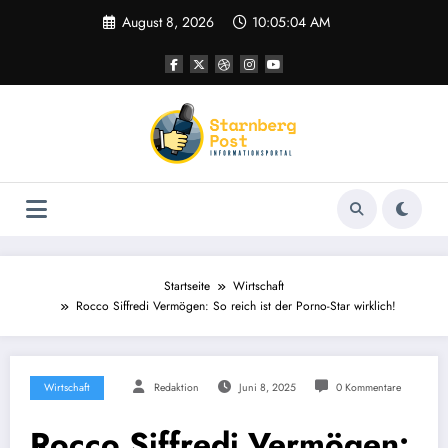
Zum
August 8, 2026
10:05:04 AM
Inhalt
springen
Startseite
Wirtschaft
Rocco Siffredi Vermögen: So reich ist der Porno-Star wirklich!
Wirtschaft
Redaktion
Juni 8, 2025
0 Kommentare
Rocco Siffredi Vermögen: