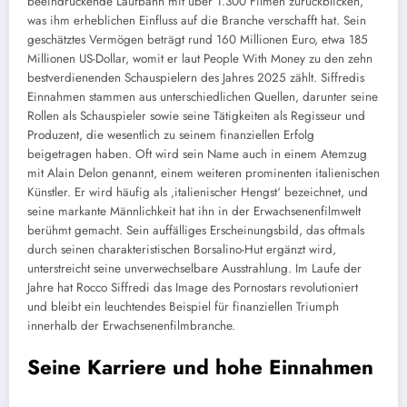
beeindruckende Laufbahn mit über 1.300 Filmen zurückblicken,
was ihm erheblichen Einfluss auf die Branche verschafft hat. Sein
geschätztes Vermögen beträgt rund 160 Millionen Euro, etwa 185
Millionen US-Dollar, womit er laut People With Money zu den zehn
bestverdienenden Schauspielern des Jahres 2025 zählt. Siffredis
Einnahmen stammen aus unterschiedlichen Quellen, darunter seine
Rollen als Schauspieler sowie seine Tätigkeiten als Regisseur und
Produzent, die wesentlich zu seinem finanziellen Erfolg
beigetragen haben. Oft wird sein Name auch in einem Atemzug
mit Alain Delon genannt, einem weiteren prominenten italienischen
Künstler. Er wird häufig als ‚italienischer Hengst‘ bezeichnet, und
seine markante Männlichkeit hat ihn in der Erwachsenenfilmwelt
berühmt gemacht. Sein auffälliges Erscheinungsbild, das oftmals
durch seinen charakteristischen Borsalino-Hut ergänzt wird,
unterstreicht seine unverwechselbare Ausstrahlung. Im Laufe der
Jahre hat Rocco Siffredi das Image des Pornostars revolutioniert
und bleibt ein leuchtendes Beispiel für finanziellen Triumph
innerhalb der Erwachsenenfilmbranche.
Seine Karriere und hohe Einnahmen