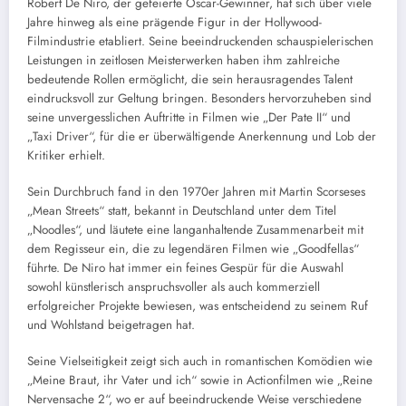
Robert De Niro, der gefeierte Oscar-Gewinner, hat sich über viele
Jahre hinweg als eine prägende Figur in der Hollywood-
Filmindustrie etabliert. Seine beeindruckenden schauspielerischen
Leistungen in zeitlosen Meisterwerken haben ihm zahlreiche
bedeutende Rollen ermöglicht, die sein herausragendes Talent
eindrucksvoll zur Geltung bringen. Besonders hervorzuheben sind
seine unvergesslichen Auftritte in Filmen wie „Der Pate II“ und
„Taxi Driver“, für die er überwältigende Anerkennung und Lob der
Kritiker erhielt.
Sein Durchbruch fand in den 1970er Jahren mit Martin Scorseses
„Mean Streets“ statt, bekannt in Deutschland unter dem Titel
„Noodles“, und läutete eine langanhaltende Zusammenarbeit mit
dem Regisseur ein, die zu legendären Filmen wie „Goodfellas“
führte. De Niro hat immer ein feines Gespür für die Auswahl
sowohl künstlerisch anspruchsvoller als auch kommerziell
erfolgreicher Projekte bewiesen, was entscheidend zu seinem Ruf
und Wohlstand beigetragen hat.
Seine Vielseitigkeit zeigt sich auch in romantischen Komödien wie
„Meine Braut, ihr Vater und ich“ sowie in Actionfilmen wie „Reine
Nervensache 2“, wo er auf beeindruckende Weise verschiedene