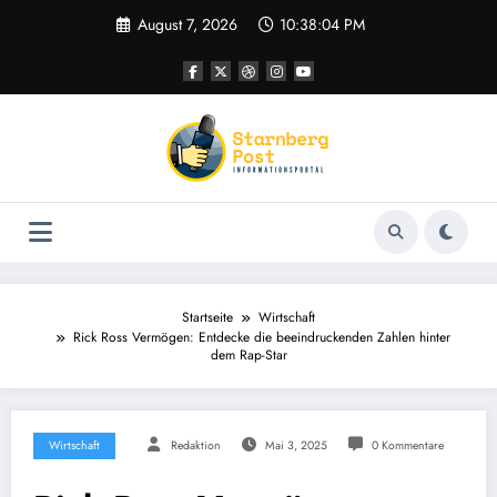
Zum
August 7, 2026
10:38:05 PM
Inhalt
springen
Startseite
Wirtschaft
Rick Ross Vermögen: Entdecke die beeindruckenden Zahlen hinter
dem Rap-Star
Wirtschaft
Redaktion
Mai 3, 2025
0 Kommentare