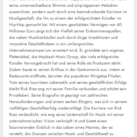
seine unverwechselbare Stimme und einprägsamen Melodien
auszeichnet, sondern auch durch eine beeindruckende Karriere im
Musikgeschäft, die ihn zu einem der erfolgreichsten Künstler im
Hip-Hop gemacht hat. Mit einem geschätzten Vermögen von 40
Millionen Euro zeigt sich die Vielfalt seiner Einkommensquellen,
die neben Musikverkäufen auch durch kluge Investitionen und
innovative Geschäftsideen in ein umfangreiches
Unternehmensimperium erweitert wird. Er gründete sein eigenes
Plattenlabel, die Maybach Music Group, das viele erfolgreiche
Künstler hervorgebracht hat und seine Rolle als Produzent stärkt.
Zudem baute er seinen Einfluss in der Gastronomie aus, indem er
Restaurants eröffnete, darunter die populären Wingstop-Filialen.
Trotz seines luxuriösen Lebensstils und seines geschäftlichen Erfolgs
bleibt Rick Ross eng mit seiner Familie verbunden und schützt sein
Privatleben. Seine Biografie ist geprägt von zahlreichen
Herausforderungen und einem starken Ehrgeiz, was sich in seinem
vielfältigen Geschäftserfolg niederschlägt. Die Karriere von Rick
Ross verdeutlicht, wie eng seine Leidenschaft für Musik mit seiner
unternehmerischen Vision verknüpft ist und bietet einen
faszinierenden Einblick in das Leben eines Mannes, der es
versteht, die Grenzen zwischen Musik- und Geschäftswelt zu