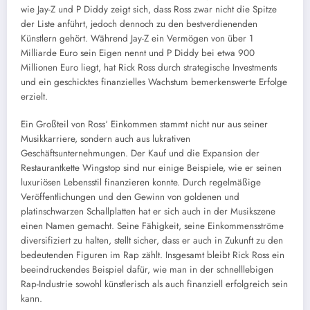
wie Jay-Z und P Diddy zeigt sich, dass Ross zwar nicht die Spitze
der Liste anführt, jedoch dennoch zu den bestverdienenden
Künstlern gehört. Während Jay-Z ein Vermögen von über 1
Milliarde Euro sein Eigen nennt und P Diddy bei etwa 900
Millionen Euro liegt, hat Rick Ross durch strategische Investments
und ein geschicktes finanzielles Wachstum bemerkenswerte Erfolge
erzielt.
Ein Großteil von Ross‘ Einkommen stammt nicht nur aus seiner
Musikkarriere, sondern auch aus lukrativen
Geschäftsunternehmungen. Der Kauf und die Expansion der
Restaurantkette Wingstop sind nur einige Beispiele, wie er seinen
luxuriösen Lebensstil finanzieren konnte. Durch regelmäßige
Veröffentlichungen und den Gewinn von goldenen und
platinschwarzen Schallplatten hat er sich auch in der Musikszene
einen Namen gemacht. Seine Fähigkeit, seine Einkommensströme
diversifiziert zu halten, stellt sicher, dass er auch in Zukunft zu den
bedeutenden Figuren im Rap zählt. Insgesamt bleibt Rick Ross ein
beeindruckendes Beispiel dafür, wie man in der schnelllebigen
Rap-Industrie sowohl künstlerisch als auch finanziell erfolgreich sein
kann.